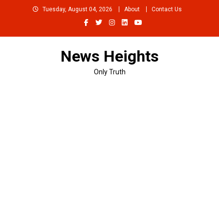
Skip
Tuesday, August 04, 2026
About
Contact Us
to
content
News Heights
Only Truth