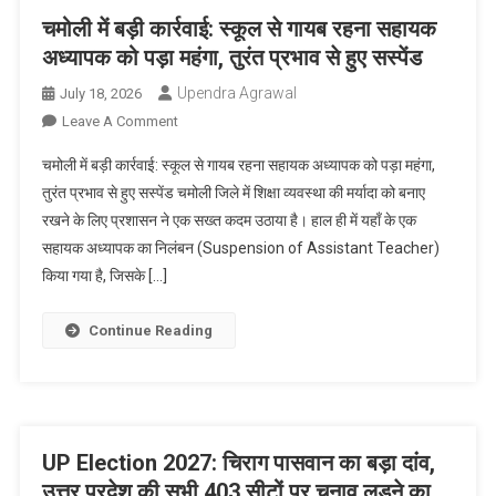
वॉशिंगटन
चमोली में बड़ी कार्रवाई: स्कूल से गायब रहना सहायक
सुंदर
अध्यापक को पड़ा महंगा, तुरंत प्रभाव से हुए सस्पेंड
का
Upendra Agrawal
July 18, 2026
रिप्लेसमेंट
(Washington
On
Leave A Comment
Sundar’s
चमोली
चमोली में बड़ी कार्रवाई: स्कूल से गायब रहना सहायक अध्यापक को पड़ा महंगा,
Replacement)
में
तुरंत प्रभाव से हुए सस्पेंड चमोली जिले में शिक्षा व्यवस्था की मर्यादा को बनाए
घोषित
बड़ी
रखने के लिए प्रशासन ने एक सख्त कदम उठाया है। हाल ही में यहाँ के एक
कार्रवाई:
सहायक अध्यापक का निलंबन (Suspension of Assistant Teacher)
स्कूल
से
किया गया है, जिसके […]
गायब
रहना
Continue Reading
सहायक
अध्यापक
को
पड़ा
महंगा,
UP Election 2027: चिराग पासवान का बड़ा दांव,
तुरंत
उत्तर प्रदेश की सभी 403 सीटों पर चुनाव लड़ने का