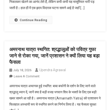
निकलकर खेलने का आनंद लेते हैं, लेकिन कभी-कभी यह मासूमियत भारी पड़
जारी
के
जाती है। हाल ही में एक हृदय विदारक घटना सामने आई है जहाँ […]
पाइप
में
फंसा
Continue Reading
६
साल
का
मासूम,
बारिश
अमरनाथ यात्रा स्थगित: श्रद्धालुओं को पवित्र गुफा
में
जाने से रोका गया, जानें प्रशासन ने क्यों लिया यह बड़ा
खेल-
फैसला
खेल
में
Upendra Agrawal
July 18, 2026
चली
On
Leave A Comment
गई
अमरनाथ
अमरनाथ यात्रा अचानक हुई स्थगित: बाबा बर्फानी के दर्शन के लिए जाने वाले
जान,
यात्रा
श्रद्धालु ध्यान दें, जानें क्या है बड़ी वजह भगवान शिव के भक्तों के लिए एक बड़ी
जेसीबी
स्थगित:
खबर सामने आ रही है। अमरनाथ यात्रा (Amarnath Yatra) को प्रशासन ने
से
श्रद्धालुओं
निकाला
फिलहाल अस्थायी रूप से स्थगित करने का निर्णय लिया है। यह फैसला सुरक्षा
को
गया
पवित्र