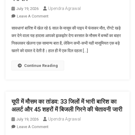
Upendra Agrawal
July 19, 2026
On
Leave A Comment
10
सावधान! बारिश में खेल रहे 6 साल के मासूम की पाइप में फंसकर मौत, रोंगटे खड़े
इंच
कर देने वाला यह हादसा आपको झकझोर देगा बरसात के मौसम में बच्चों का बाहर
के
निकलकर खेलना एक सामान्य बात है, लेकिन कभी-कभी यही मासूमियत एक बड़े
पाइप
खतरे को दावत दे देती है। हाल ही में एक दिल दहला […]
में
फंसा
मासूम:
Continue Reading
बारिश
में
खेलते
समय
हुआ
यूपी में मौसम का तांडव: 33 जिलों में भारी बारिश का
दर्दनाक
अलर्ट और 45 शहरों में बिजली गिरने की चेतावनी जारी
हादसा,
Upendra Agrawal
July 19, 2026
जेसीबी
On
Leave A Comment
से
यूपी
पाइप