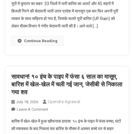
यूपी में कुदरत का कहर: 33 जिलों में भारी बारिश का अलर्ट और 45 शहरों में
में
तोड़कर
बिजली गिरने की चेतावनी जारी उत्तर प्रदेश में मानसून एक बार फिर अपनी पूरी
मौसम
निकाला
ताकत के साथ सक्रिय हो गया है, जिसके चलते यूपी बारिश (UP Rain) को
का
गया
लेकर मौसम विभाग ने गंभीर चेतावनी जारी की है। आने वाले […]
तांडव:
शव
33
जिलों
Continue Reading
में
भारी
बारिश
का
अलर्ट
सावधान! १० इंच के पाइप में फंसा ६ साल का मासूम,
और
बारिश में खेल-खेल में चली गई जान, जेसीबी से निकाला
45
गया शव
शहरों
में
Upendra Agrawal
July 18, 2026
बिजली
On
Leave A Comment
गिरने
सावधान!
बारिश में खेल-खेल में हुआ खौफनाक हादसा: १० इंच के पाइप में फंसा बच्चा, घंटों
की
१०
की मशक्कत के बाद निकला शव बारिश के मौसम में अक्सर बच्चे घर से बाहर
चेतावनी
इंच