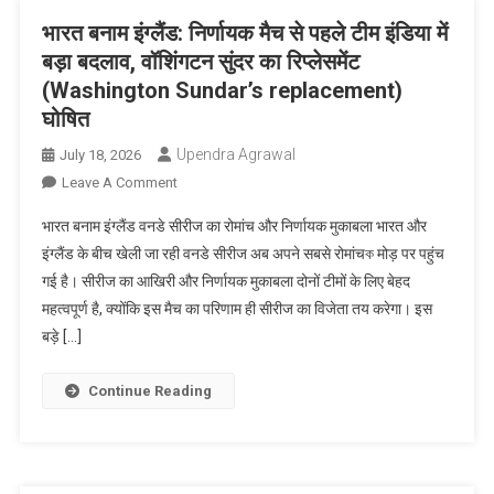
चेतावनी,
भारत बनाम इंग्लैंड: निर्णायक मैच से पहले टीम इंडिया में
जानें
बड़ा बदलाव, वॉशिंगटन सुंदर का रिप्लेसमेंट
क्या
(Washington Sundar’s replacement)
है
घोषित
पूरा
मामला
Upendra Agrawal
July 18, 2026
On
Leave A Comment
भारत
भारत बनाम इंग्लैंड वनडे सीरीज का रोमांच और निर्णायक मुकाबला भारत और
बनाम
इंग्लैंड के बीच खेली जा रही वनडे सीरीज अब अपने सबसे रोमांचক मोड़ पर पहुंच
इंग्लैंड:
गई है। सीरीज का आखिरी और निर्णायक मुकाबला दोनों टीमों के लिए बेहद
निर्णायक
महत्वपूर्ण है, क्योंकि इस मैच का परिणाम ही सीरीज का विजेता तय करेगा। इस
मैच
से
बड़े […]
पहले
टीम
Continue Reading
इंडिया
में
बड़ा
बदलाव,