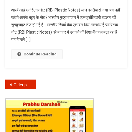
का
आरबीआई
आरबीआई प्लास्टिक नोट (RBI Plastic Notes) लाने की तैयारी: क्या अब नहीं
किया
प्लास्टिक
फटेंगे आपके बटुए के नोट? भारतीय मुद्रा बाजार में एक क्रांतिकारी बदलाव की
एलान
नोट
सुगबुगाहट तेज हो गई है। भारतीय रिजर्व बैंक एक बार फिर आरबीआई प्लास्टिक
(RBI
नोट (RBI Plastic Notes) को बाजार में उतारने की दिशा में कदम बढ़ा रहा है।
Plastic
Notes)
यह पिछले […]
लाने
की
Continue Reading
तैयारी:
16
साल
में
Posts
Older posts
तीसरी
बार
navigation
कोशिश,
जानें
क्यों
है
इस