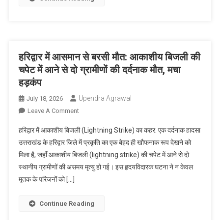
ने
तोड़े
अमेरिका
के
साथ
हरिद्वार में आसमान से बरसी मौत: आकाशीय बिजली की
सभी
चपेट में आने से दो ग्रामीणों की दर्दनाक मौत, मचा
समझौते,
हड़कंप
खाड़ी
देशों
Upendra Agrawal
July 18, 2026
को
On
Leave A Comment
दी
हरिद्वार
हरिद्वार में आकाशीय बिजली (Lightning Strike) का कहर: एक दर्दनाक हादसा
सख्त
में
उत्तराखंड के हरिद्वार जिले में प्रकृति का एक बेहद ही खौफनाक रूप देखने को
चेतावनी!
आसमान
मिला है, जहाँ आकाशीय बिजली (lightning strike) की चपेट में आने से दो
से
स्थानीय ग्रामीणों की असमय मृत्यु हो गई। इस हृदयविदारक घटना ने न केवल
बरसी
मौत:
मृतक के परिजनों को […]
आकाशीय
बिजली
Continue Reading
की