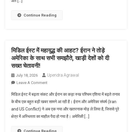
और […]
शव
गुफा
जाने
Continue Reading
से
रोका
गया,
जानें
प्रशासन
मिडिल ईस्ट में महायुद्ध की आहट? ईरान ने तोड़े
ने
अमेरिका के साथ सभी समझौते, खाड़ी देशों को दी
क्यों
सख्त चेतावनी!
लिया
यह
Upendra Agrawal
July 18, 2026
बड़ा
On
Leave A Comment
फैसला
मिडिल
मिडिल ईस्ट में बढ़ता संकट और ईरान का कड़ा रुख पश्चिम एशिया में बढ़ते तनाव
ईस्ट
के बीच एक बहुत बड़ी खबर सामने आ रही है। ईरान और अमेरिका संघर्ष (Iran
में
and US Conflict) ने अब एक नया और खतरनाक मोड़ ले लिया है, जिससे पूरे
महायुद्ध
क्षेत्र में अस्थिरता का माहौल पैदा हो गया है। अमेरिकी […]
की
आहट?
ईरान
Continue Reading