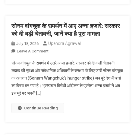
चपेट
में
आने
से
सोनम वांगचुक के समर्थन में आए अन्ना हजारे: सरकार
दो
को दी बड़ी चेतावनी, जानें क्या है पूरा मामला
ग्रामीणों
Upendra Agrawal
July 18, 2026
की
दर्दनाक
On
Leave A Comment
मौत,
सोनम
सोनम वांगचुक के समर्थन में उतरे अन्ना हजारे: सरकार को दी कड़ी चेतावनी
मचा
वांगचुक
लद्दाख की सुरक्षा और संवैधानिक अधिकारों के संरक्षण के लिए जारी सोनम वांगचुक
हड़कंप
के
का अनशन (Sonam Wangchuk’s hunger strike) अब पूरे देश में चर्चा
समर्थन
का विषय बन गया है। भ्रष्टाचार विरोधी आंदोलन के प्रणेता अन्ना हजारे ने अब
में
आए
इस मुद्दे पर अपनी […]
अन्ना
हजारे:
Continue Reading
सरकार
को
दी
बड़ी