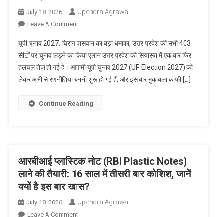
लड़ने
Upendra Agrawal
July 18, 2026
का
On
Leave A Comment
किया
यूपी
यूपी चुनाव 2027: चिराग पासवान का बड़ा धमाका, उत्तर प्रदेश की सभी 403
एलान
चुनाव
सीटों पर चुनाव लड़ने का किया एलान उत्तर प्रदेश की सियासत में एक बार फिर
2027:
हलचल तेज हो गई है। आगामी यूपी चुनाव 2027 (UP Election 2027) को
चिराग
लेकर अभी से रणनीतियां बननी शुरू हो गई हैं, और इस बार मुकाबला काफी […]
पासवान
का
बड़ा
Continue Reading
धमाका,
उत्तर
प्रदेश
की
सभी
आरबीआई प्लास्टिक नोट (RBI Plastic Notes)
403
लाने की तैयारी: 16 साल में तीसरी बार कोशिश, जानें
सीटों
क्यों है इस बार खास?
पर
चुनाव
Upendra Agrawal
July 18, 2026
लड़ने
On
Leave A Comment