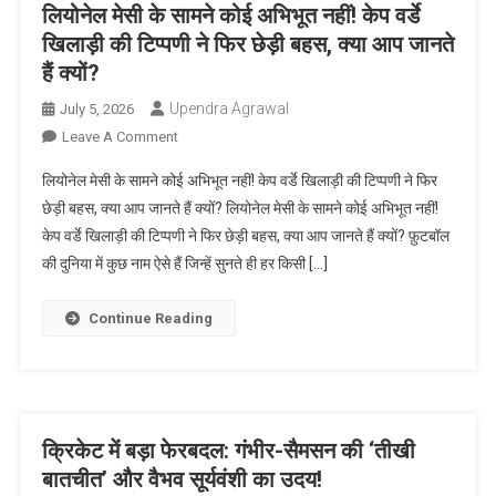
गरमाया
लियोनेल मेसी के सामने कोई अभिभूत नहीं! केप वर्डे
फुटबॉल
खिलाड़ी की टिप्पणी ने फिर छेड़ी बहस, क्या आप जानते
जगत!
हैं क्यों?
(Nobody
Overwhelmed
Upendra Agrawal
July 5, 2026
In
On
Leave A Comment
Front
लियोनेल
लियोनेल मेसी के सामने कोई अभिभूत नहीं! केप वर्डे खिलाड़ी की टिप्पणी ने फिर
Of
मेसी
Lionel
छेड़ी बहस, क्या आप जानते हैं क्यों? लियोनेल मेसी के सामने कोई अभिभूत नहीं!
के
Messi?
केप वर्डे खिलाड़ी की टिप्पणी ने फिर छेड़ी बहस, क्या आप जानते हैं क्यों? फ़ुटबॉल
सामने
Cape
की दुनिया में कुछ नाम ऐसे हैं जिन्हें सुनते ही हर किसी […]
कोई
Verde
अभिभूत
Star’s
नहीं!
Continue Reading
Statement
केप
Reignites
वर्डे
Football
खिलाड़ी
World!)
की
टिप्पणी
क्रिकेट में बड़ा फेरबदल: गंभीर-सैमसन की ‘तीखी
ने
बातचीत’ और वैभव सूर्यवंशी का उदय!
फिर