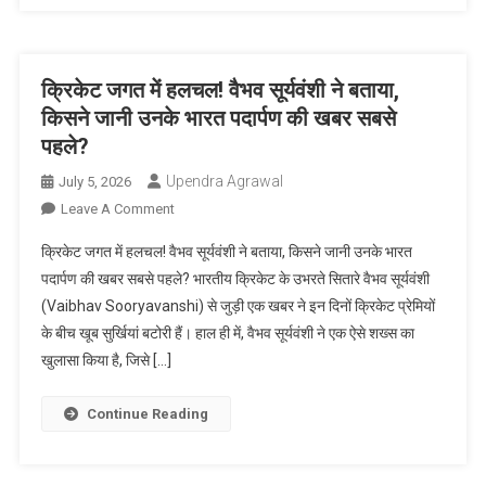
बयान:
इंग्लैंड
से
हार
क्रिकेट जगत में हलचल! वैभव सूर्यवंशी ने बताया,
के
किसने जानी उनके भारत पदार्पण की खबर सबसे
बाद
पहले?
‘सीखना
होगा’!
Upendra Agrawal
July 5, 2026
On
Leave A Comment
क्रिकेट
क्रिकेट जगत में हलचल! वैभव सूर्यवंशी ने बताया, किसने जानी उनके भारत
जगत
पदार्पण की खबर सबसे पहले? भारतीय क्रिकेट के उभरते सितारे वैभव सूर्यवंशी
में
(Vaibhav Sooryavanshi) से जुड़ी एक खबर ने इन दिनों क्रिकेट प्रेमियों
हलचल!
के बीच खूब सुर्खियां बटोरी हैं। हाल ही में, वैभव सूर्यवंशी ने एक ऐसे शख्स का
वैभव
सूर्यवंशी
खुलासा किया है, जिसे […]
ने
बताया,
Continue Reading
किसने
जानी
उनके