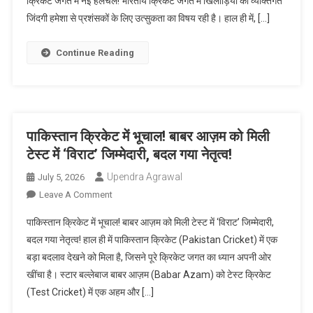
क्रिकेट जगत में नई हलचल! भारतीय क्रिकेट जगत में खिलाड़ियों की व्यक्तिगत
Overview
मंगेतर
Due
जिंदगी हमेशा से प्रशंसकों के लिए उत्सुकता का विषय रही है। हाल ही में, […]
का
To
‘हर
Lack
अफवाह
Continue Reading
Of
सच
Detailed
है’
Information)
पोस्ट
हुआ
वायरल:
पाकिस्तान क्रिकेट में भूचाल! बाबर आज़म को मिली
क्रिकेट
टेस्ट में ‘विराट’ जिम्मेदारी, बदल गया नेतृत्व!
जगत
Upendra Agrawal
July 5, 2026
में
On
Leave A Comment
नई
पाकिस्तान
हलचल!
पाकिस्तान क्रिकेट में भूचाल! बाबर आज़म को मिली टेस्ट में ‘विराट’ जिम्मेदारी,
क्रिकेट
बदल गया नेतृत्व! हाल ही में पाकिस्तान क्रिकेट (Pakistan Cricket) में एक
में
बड़ा बदलाव देखने को मिला है, जिसने पूरे क्रिकेट जगत का ध्यान अपनी ओर
भूचाल!
खींचा है। स्टार बल्लेबाज बाबर आज़म (Babar Azam) को टेस्ट क्रिकेट
बाबर
आज़म
(Test Cricket) में एक अहम और […]
को