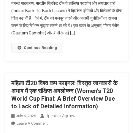
नमस्ते पाठकगण, भारतीय क्रिकेट टीम के हालिया प्रदर्शन और लगातार हारों
की
(India’s Back-To-Back Losses) ने क्रिकेट प्रेमियों और विशेषज्ञों के बीच
लगातार
चिंता बढ़ा दी है। ऐसे में, टीम को मजबूत करने और आगामी चुनौतियों का सामना
हारें:
करने के लिए विभिन्न सुझाव सामने आ रहे हैं। एक खबर के अनुसार, गौतम गंभीर
क्या
गौतम
(Gautam Gambhir) और बीसीसीआई […]
गंभीर
और
Continue Reading
BCCI
लाएंगे
इस
IPL
स्टार
महिला टी20 विश्व कप फाइनल: विस्तृत जानकारी के
को
अभाव में एक संक्षिप्त अवलोकन (Women’s T20
टीम
World Cup Final: A Brief Overview Due
में?
to Lack of Detailed Information)
Upendra Agrawal
July 6, 2026
On
Leave A Comment
महिला