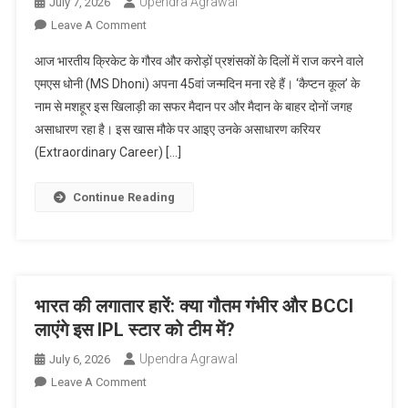
Upendra Agrawal
July 7, 2026
On
Leave A Comment
एमएस
आज भारतीय क्रिकेट के गौरव और करोड़ों प्रशंसकों के दिलों में राज करने वाले
धोनी
एमएस धोनी (MS Dhoni) अपना 45वां जन्मदिन मना रहे हैं। ‘कैप्टन कूल’ के
45
नाम से मशहूर इस खिलाड़ी का सफर मैदान पर और मैदान के बाहर दोनों जगह
के
असाधारण रहा है। इस खास मौके पर आइए उनके असाधारण करियर
हुए:
कैप्टन
(Extraordinary Career) […]
कूल
के
Continue Reading
असाधारण
करियर
पर
एक
नज़र!
भारत की लगातार हारें: क्या गौतम गंभीर और BCCI
लाएंगे इस IPL स्टार को टीम में?
Upendra Agrawal
July 6, 2026
On
Leave A Comment
भारत