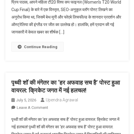
प्रिय पाठक, आपने महिला टी20 विश्व कप फाइनल (Women’s T20 World
टी20
Cup Final) के बारे में एक विस्तृत, SEO-अनुकूल ब्लॉग पोस्ट लिखने का
विश्व
अनुरोध किया था, जिसमें बेथ मूनी और फोएबे लिचफील्ड के शानदार प्रदर्शन और
कप
ऑस्ट्रेलिया की इंग्लैंड पर जीत का उल्लेख हो। हालांकि, हमें प्रदान की गई
फाइनल:
विस्तृत
जानकारी में केवल खबर का शीर्षक […]
जानकारी
के
Continue Reading
अभाव
में
एक
संक्षिप्त
अवलोकन
पृथ्वी शॉ की मंगेतर का ‘हर अफवाह सच है’ पोस्ट हुआ
(Women’s
वायरल: क्रिकेट जगत में नई हलचल!
T20
Upendra Agrawal
July 5, 2026
World
Cup
On
Leave A Comment
Final:
पृथ्वी
पृथ्वी शॉ की मंगेतर का ‘हर अफवाह सच है’ पोस्ट हुआ वायरल: क्रिकेट जगत में
A
शॉ
नई हलचल! पृथ्वी शॉ की मंगेतर का ‘हर अफवाह सच है’ पोस्ट हुआ वायरल:
Brief
की