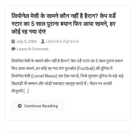
भारत
पदार्पण
लियोनेल मेसी के सामने कौन नहीं है हैरान? केप वर्डे
की
स्टार का 5 साल पुराना बयान फिर आया सामने, हर
खबर
कोई रह गया दंग!
सबसे
पहले?
Upendra Agrawal
July 5, 2026
On
Leave A Comment
लियोनेल
लियोनेल मेसी के सामने कौन नहीं है हैरान? केप वर्डे स्टार का 5 साल पुराना बयान
मेसी
फिर आया सामने, हर कोई रह गया दंग! फुटबॉल (Football) की दुनिया में
के
लियोनेल मेसी (Lionel Messi) एक ऐसा नाम है, जिसे सुनकर दुनिया के बड़े-बड़े
सामने
खिलाड़ी भी सम्मान और थोड़ी घबराहट महसूस करते हैं। मैदान पर उनकी
कौन
नहीं
मौजूदगी […]
है
हैरान?
Continue Reading
केप
वर्डे
स्टार
का