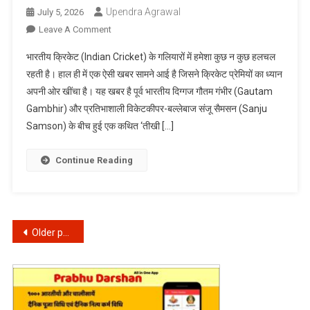
Upendra Agrawal
July 5, 2026
छेड़ी
On
Leave A Comment
बहस,
क्रिकेट
क्या
भारतीय क्रिकेट (Indian Cricket) के गलियारों में हमेशा कुछ न कुछ हलचल
में
आप
रहती है। हाल ही में एक ऐसी खबर सामने आई है जिसने क्रिकेट प्रेमियों का ध्यान
बड़ा
जानते
अपनी ओर खींचा है। यह खबर है पूर्व भारतीय दिग्गज गौतम गंभीर (Gautam
फेरबदल:
हैं
Gambhir) और प्रतिभाशाली विकेटकीपर-बल्लेबाज संजू सैमसन (Sanju
गंभीर-
क्यों?
सैमसन
Samson) के बीच हुई एक कथित ‘तीखी […]
की
‘तीखी
Continue Reading
बातचीत’
और
वैभव
सूर्यवंशी
Posts
Older posts
का
उदय!
navigation