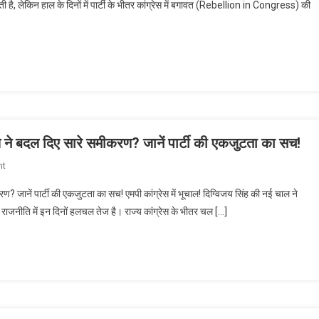
खती है, लेकिन हाल के दिनों में पार्टी के भीतर कांग्रेस में बगावत (Rebellion in Congress) की
बगावत
पर
लगेगी
लगाम?
प्रताप
सिंह
की
मध्यस्थता
से
ाल ने बदल दिए सारे समीकरण? जानें पार्टी की एकजुटता का सच!
मचेगा
On
nt
सियासी
एमपी
बवाल!
रण? जानें पार्टी की एकजुटता का सच! एमपी कांग्रेस में भूचाल! दिग्विजय सिंह की नई चाल ने
कांग्रेस
राजनीति में इन दिनों हलचल तेज है। राज्य कांग्रेस के भीतर चल […]
में
भूचाल!
दिग्विजय
सिंह
की
नई
चाल