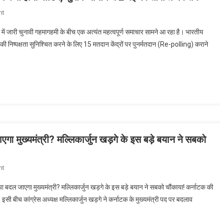
ने
On
nt
साधा
बंगाल
निशाना:
 में जारी चुनावी गहमागहमी के बीच एक अत्यंत महत्वपूर्ण समाचार सामने आ रहा है। भारतीय
चुनाव
‘हीरो
निष्पक्षता सुनिश्चित करने के लिए 15 मतदान केंद्रों पर पुनर्मतदान (Re-polling) कराने
में
से
बड़ा
जीरो’
फैसला:
बनने
15
की
मतदान
क्या
केंद्रों
है
पर
कहानी?
फिर
से
गा मुख्यमंत्री? मल्लिकार्जुन खड़गे के इस बड़े बयान ने सबको
होगी
वोटिंग,
On
nt
चुनाव
कर्नाटक
आयोग
या बदल जाएगा मुख्यमंत्री? मल्लिकार्जुन खड़गे के इस बड़े बयान ने सबको चौंकाया! कर्नाटक की
की
ने
 इसी बीच कांग्रेस अध्यक्ष मल्लिकार्जुन खड़गे ने कर्नाटक के मुख्यमंत्री पद पर बदलाव
राजनीति
2
में
मई