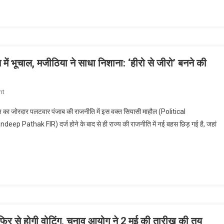
में
रिकॉर्ड!
मतगणना
से
पहले
भारी
 भूचाल, मजीठिया ने साधा निशाना: ‘हीरो से जीरो’ बनने की
हंगामा,
टीएमसी
नेताओं
On
nt
पर
संदीप
धमकाने
ष का जोरदार पलटवार पंजाब की राजनीति में इस वक्त सियासी माहौल (Political
पाठक
का
 Pathak FIR) दर्ज होने के बाद से ही राज्य की राजनीति में नई बहस छिड़ गई है, जहां
पर
आरोप,
एफआईआर
छावनी
से
में
पंजाब
तब्दील
की
हुआ
राजनीति
इलाका
में
भूचाल,
मजीठिया
पर फिर से होगी वोटिंग, चुनाव आयोग ने 2 मई की तारीख की तय