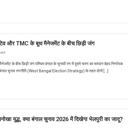
मची
की
हलचल:
तारीख
क्या
की
बदल
तय
जाएगा
मुख्यमंत्री?
मल्लिकार्जुन
ेटिव और TMC के बूथ मैनेजमेंट के बीच छिड़ी जंग
खड़गे
On
ent
के
बंगाल
इस
ेजमेंट के बीच छिड़ी जंग पश्चिम बंगाल के चुनावी रण में दूसरे चरण का मतदान बेहद निर्णायक
का
बड़े
्चिम बंगाल चुनाव रणनीति (West Bengal Election Strategy) के तहत दोनों […]
महासंग्राम:
बयान
142
ने
सीटों
सबको
पर
चौंकाया!
BJP
के
नैरेटिव
नोखा युद्ध, क्या बंगाल चुनाव 2026 में दिखेगा भेलपुरी का जादू?
और
TMC