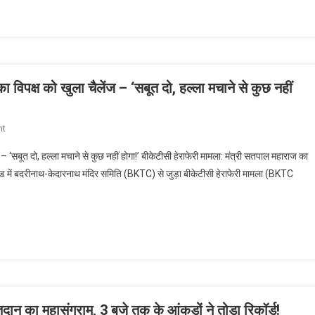
एकजुटता
की
अपील
बेअसर
क्यों?
 विपक्ष को खुला चैलेंज – ‘सबूत दो, हल्ला मचाने से कुछ नहीं
प्रियंका
गांधी
ने
On
nt
संभाली
बीकेटीसी
डैमेज
– ‘सबूत दो, हल्ला मचाने से कुछ नहीं होगा!’ बीकेटीसी हेराफेरी मामला: मंत्री सतपाल महाराज का
हेराफेरी
कंट्रोल
तराखंड में बदरीनाथ-केदारनाथ मंदिर समिति (BKTC) से जुड़ा बीकेटीसी हेराफेरी मामला (BKTC
मामला:
की
मंत्री
कमान!
सतपाल
महाराज
का
विपक्ष
को
खुला
चैलेंज
का महासंग्राम, 3 बजे तक के आंकड़ों ने तोड़ा रिकॉर्ड!