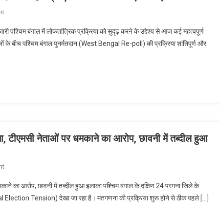
–
On
nt
‘सबूत
West
दो,
 पश्चिम बंगाल में लोकतांत्रिक प्रक्रिया को सुदृढ़ करने के उद्देश्य से आज कई महत्वपूर्ण
Bengal
हल्ला
हलचलों के बीच पश्चिम बंगाल पुनर्मतदान (West Bengal Re-poll) की प्रक्रिया शांतिपूर्ण और
Re-
मचाने
Poll
से
Live:
कुछ
15
नहीं
बूथों
होगा!’
पर
मतदान
का
महासंग्राम,
ामा, टीएमसी नेताओं पर धमकाने का आरोप, छावनी में तब्दील हुआ
3
बजे
On
nt
तक
प.
के
धमकाने का आरोप, छावनी में तब्दील हुआ इलाका पश्चिम बंगाल के दक्षिण 24 परगना जिले के
बंगाल
आंकड़ों
al Election Tension) देखा जा रहा है। मतगणना की प्रक्रिया शुरू होने से ठीक पहले […]
के
ने
फालता
तोड़ा