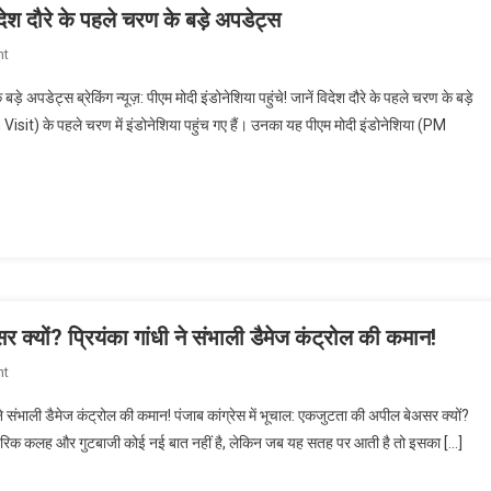
 विदेश दौरे के पहले चरण के बड़े अपडेट्स
ने
बदल
On
nt
दिए
ब्रेकिंग
सारे
े बड़े अपडेट्स ब्रेकिंग न्यूज़: पीएम मोदी इंडोनेशिया पहुंचे! जानें विदेश दौरे के पहले चरण के बड़े
न्यूज़:
समीकरण?
ign Visit) के पहले चरण में इंडोनेशिया पहुंच गए हैं। उनका यह पीएम मोदी इंडोनेशिया (PM
पीएम
जानें
मोदी
पार्टी
इंडोनेशिया
की
पहुंचे!
एकजुटता
जानें
का
विदेश
सच!
दौरे
के
पहले
 क्यों? प्रियंका गांधी ने संभाली डैमेज कंट्रोल की कमान!
चरण
On
nt
के
पंजाब
बड़े
 ने संभाली डैमेज कंट्रोल की कमान! पंजाब कांग्रेस में भूचाल: एकजुटता की अपील बेअसर क्यों?
कांग्रेस
अपडेट्स
ं आंतरिक कलह और गुटबाजी कोई नई बात नहीं है, लेकिन जब यह सतह पर आती है तो इसका […]
में
भूचाल: