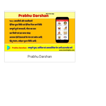
वजह
से
की
जा
रही
केंद्र
शासित
प्रदेश
को
बचाने
Prabhu Darshan
की
मांग
?
जाने
पूरा
मामला