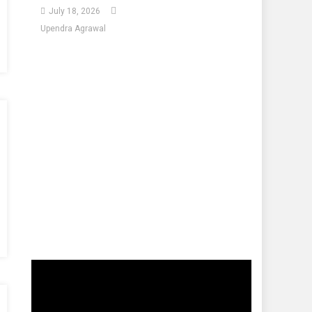
July 18, 2026
Upendra Agrawal
Video
Player