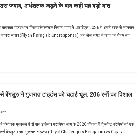
वाला
रारा जवाब, अर्धशतक जड़ने के बाद कही यह बड़ी बात
की
खुलासा!
वापसी
On
nt
पर
IPL
कोच
 तहलका राजस्थान रॉयल्स के कप्तान रियान पराग ने आईपीएल 2026 में अपने बल्ले से शानदार
2026:
का
ग का करारा जवाब (Riyan Parag’s blunt response) अब खेल जगत में चर्चा का विषय बन
रियान
बड़ा
पराग
बयान,
ने
फैंस
आलोचकों
के
को
लिए
दिया
आई
करारा
बड़ी
जवाब,
खबर!
अर्धशतक
स बेंगलुरु ने गुजरात टाइटंस को चटाई धूल, 206 रनों का विशाल
जड़ने
के
On
ent
बाद
विराट
कही
को रोमांचक मुकाबले में दी मात इंडियन प्रीमियर लीग के 2026 सीजन में क्रिकेट प्रेमियों को एक
कोहली
यह
लेंजर्स बेंगलुरु बनाम गुजरात टाइटंस (Royal Challengers Bengaluru vs Gujarat
का
बड़ी