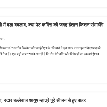
Live:
जुड़ा
मोहम्मद
पूरा
शमी
मामला
की
 में बड़ा बदलाव, क्या पैट कमिंस की जगह ईशान किशन संभालेंगे
रफ्तार
में
उड़ी
On
ent
राजस्थान
IPL
रॉयल्स,
हेंगे कप्तान? भारतीय क्रिकेट और आईपीएल के गलियारों में इस समय सनराइजर्स हैदराबाद की
Big
वैभव
 हैं। एक बड़ी खबर सामने आ रही है कि टीम मैनेजमेंट और विशेषज्ञों का एक वर्ग ईशान
Twist:
सूर्यवंशी
सनराइजर्स
का
हैदराबाद
रिकॉर्ड
की
भी
कप्तानी
पड़ा
में
फीका
बड़ा
बदलाव,
क्या
स्टार बल्लेबाज आयुष म्हात्रे पूरे सीजन से हुए बाहर
पैट