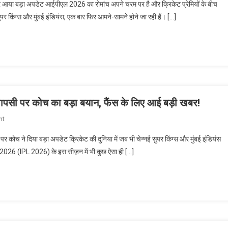
या बड़ा अपडेट आईपीएल 2026 का रोमांच अपने चरम पर है और क्रिकेट प्रेमियों के बीच
2026:
सुपर किंग्स और मुंबई इंडियंस, एक बार फिर आमने-सामने होने जा रही हैं। […]
CSK
Vs
MI
मैच
से
पहले
MS
ापसी पर कोच का बड़ा बयान, फैंस के लिए आई बड़ी खबर!
Dhoni
की
On
nt
वापसी
IPL
पर
च ने दिया बड़ा अपडेट क्रिकेट की दुनिया में जब भी चेन्नई सुपर किंग्स और मुंबई इंडियंस
2026:
आया
ल 2026 (IPL 2026) के इस सीज़न में भी कुछ ऐसा ही […]
CSK
बड़ा
Vs
अपडेट,
MI
कोच
मैच
ने
से
किया
पहले
चौंकाने
धोनी