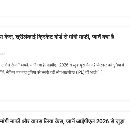
गया
गिरा!
सबसे
बड़ा
कीर्तिमान,
13
स, श्रीलंकाई क्रिकेट बोर्ड से मांगी माफी, जानें क्या है
साल
के
इस
On
ent
खिलाड़ी
RCB
ने
ोर्ड से मांगी माफी, जानें क्या है आईपीएल 2026 से जुड़ा पूरा विवाद? क्रिकेट की दुनिया में
के
तोड़ा
हीं है, लेकिन जब बात दुनिया की सबसे बड़ी लीग आईपीएल (IPL) की आती […]
इस
पृथ्वी
दिग्गज
शॉ
गेंदबाज
का
ने
सालों
अचानक
पुराना
वापस
रिकॉर्ड
लिया
 मांगी माफी और वापस लिया केस, जानें आईपीएल 2026 से जुड़ा
केस,
श्रीलंकाई