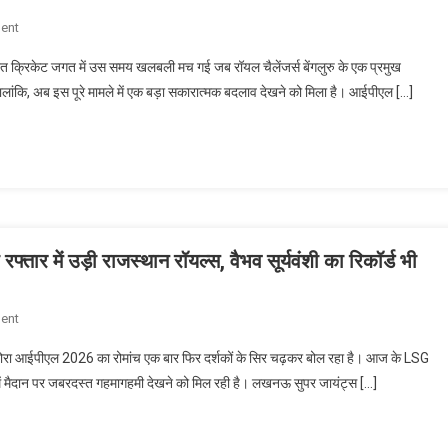
क्रिकेट
On
ent
बोर्ड
RCB
से
ंत क्रिकेट जगत में उस समय खलबली मच गई जब रॉयल चैलेंजर्स बेंगलुरु के एक प्रमुख
स्टार
मांगी
 हालांकि, अब इस पूरे मामले में एक बड़ा सकारात्मक बदलाव देखने को मिला है। आईपीएल […]
का
माफी,
बड़ा
जानें
फैसला:
क्या
श्रीलंका
है
क्रिकेट
आईपीएल
से
2026
मांगी
से
र में उड़ी राजस्थान रॉयल्स, वैभव सूर्यवंशी का रिकॉर्ड भी
माफी
जुड़ा
और
पूरा
वापस
विवाद?
On
ent
लिया
LSG
केस,
रा आईपीएल 2026 का रोमांच एक बार फिर दर्शकों के सिर चढ़कर बोल रहा है। आज के LSG
Vs
जानें
मैदान पर जबरदस्त गहमागहमी देखने को मिल रही है। लखनऊ सुपर जायंट्स […]
RR
आईपीएल
IPL
2026
2026
से