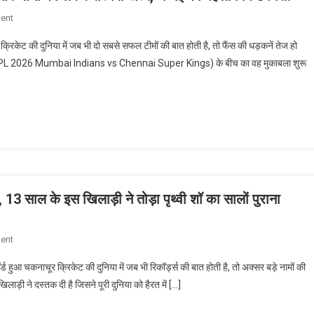
गलत
On
ent
इस्तेमाल
MI
का
्रिकेट की दुनिया में जब भी दो सबसे सफल टीमों की बात होती है, तो फैंस की धड़कनें तेज हो
Vs
आरोप,
्स (IPL 2026 Mumbai Indians vs Chennai Super Kings) के बीच का वह मुकाबला शुरू
CSK
क्या
Live
है
Score
पूरा
IPL
सच?
2026:
रोहित
और
धोनी
को
 13 साल के इस खिलाड़ी ने तोड़ा पृथ्वी शॉ का सालों पुराना
लेकर
सस्पेंस
On
ent
खत्म,
आईपीएल
चेन्नई
्ड हुआ चकनाचूर क्रिकेट की दुनिया में जब भी रिकॉर्ड्स की बात होती है, तो अक्सर बड़े नामों की
इतिहास
का
ड़ी ने दस्तक दी है जिसने पूरी दुनिया को हैरत में […]
में
पहला
रचा
विकेट