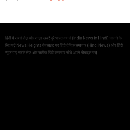
हिंदी में सबसे तेज़ और ताज़ा खबरें पूरे भारत वर्ष से (
India News in Hindi
) जानने के
लिए पढ़ें News Heights वेबसाइट पर हिंदी दैनिक समाचार (
Hindi News
) और हिंदी
न्यूज़ पाएं सबसे तेज़ और सटीक हिंदी समाचार सीधे अपने मोबाइल पर|