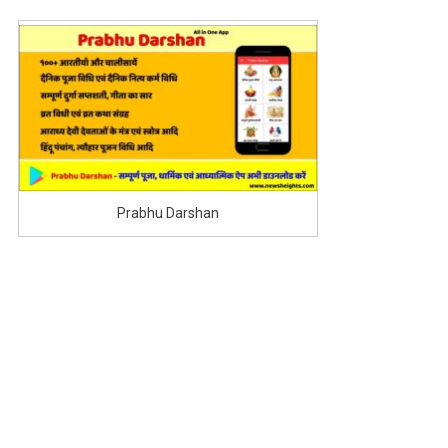
||
Top
10
Richest
Countries
In
The
World
2021
Prabhu Darshan