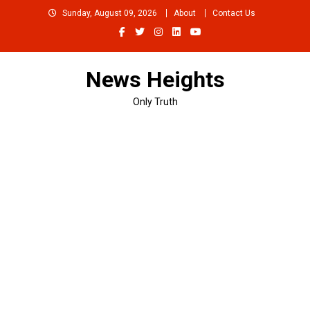
Skip
Sunday, August 09, 2026
About
Contact Us
to
content
News Heights
Only Truth