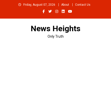
Skip
Friday, August 07, 2026
About
Contact Us
to
content
News Heights
Only Truth