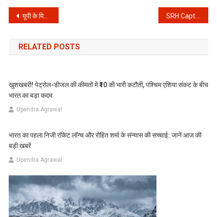
Post
यूपी के मिर्जापुर में भीषण सड़क हादसा: ट्रेलर से टकराकर आग का गोला बनी बोलेरो, 11 लोगों की दर्दनाक मौत
SRH Captaincy: क्या ईशान किशन छीन लेंगे पैट कमिंस की कप्तानी? हरभजन सिंह के बयान से क्रिकेट जगत में छिड़ी बहस
navigation
RELATED POSTS
खुशखबरी! पेट्रोल-डीजल की कीमतों में ₹10 की भारी कटौती, पश्चिम एशिया संकट के बीच
भारत का बड़ा कदम
Upendra Agrawal
भारत का पहला निजी रॉकेट लॉन्च और रोहित शर्मा के संन्यास की सच्चाई: जानें आज की
बड़ी खबरें
Upendra Agrawal