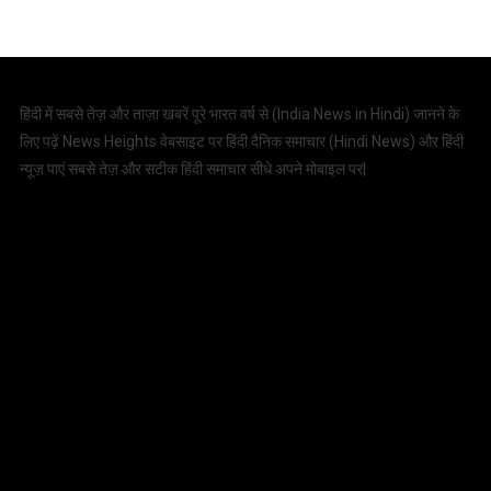
हिंदी में सबसे तेज़ और ताज़ा खबरें पूरे भारत वर्ष से (
India News in Hindi
) जानने के
लिए पढ़ें News Heights वेबसाइट पर हिंदी दैनिक समाचार (
Hindi News
) और हिंदी
न्यूज़ पाएं सबसे तेज़ और सटीक हिंदी समाचार सीधे अपने मोबाइल पर|