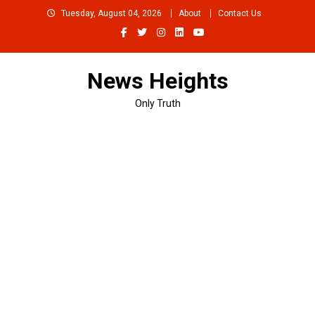
Skip
Tuesday, August 04, 2026
About
Contact Us
to
content
News Heights
Only Truth