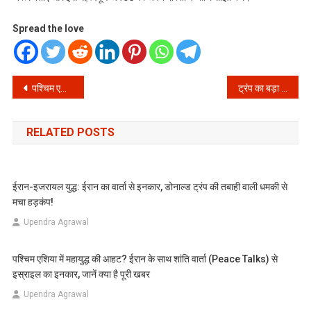
Spread the love
Post
पश्चिम एशिया में बड़ा उलटफेर: ट्रंप ने रुकवाया ईरान पर हमला, लेबनान में मची भारी तबाही
ट्रंप का बड़ा फैसला: ईरान के ऊर्जा ठिकानों पर हमलों की समयसीमा 6 अप्रैल तक बढ़ी, क्या टल गया महायुद्ध?
navigation
RELATED POSTS
ईरान-इजरायल युद्ध: ईरान का वार्ता से इनकार, डोनाल्ड ट्रंप की तबाही वाली धमकी से
मचा हड़कंप!
Upendra Agrawal
पश्चिम एशिया में महायुद्ध की आहट? ईरान के साथ शांति वार्ता (Peace Talks) से
इस्राइल का इनकार, जानें क्या है पूरी खबर
Upendra Agrawal