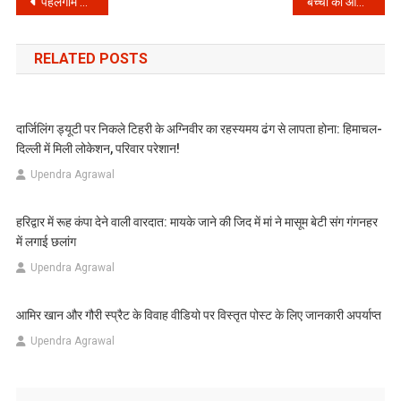
Post
पहलगाम आतंकी हमला: NIA की बड़ी कार्रवाई, हाफिज सईद अब आरोपी!
बच्चों की ऑनलाइन दुनिया में भूचाल: STF की बड़ी कार्रवाई से काँपे अपराधी, जानें कैसे रखें अपने लाडलों को सुरक्षित!
navigation
RELATED POSTS
दार्जिलिंग ड्यूटी पर निकले टिहरी के अग्निवीर का रहस्यमय ढंग से लापता होना: हिमाचल-
दिल्ली में मिली लोकेशन, परिवार परेशान!
Upendra Agrawal
हरिद्वार में रूह कंपा देने वाली वारदात: मायके जाने की जिद में मां ने मासूम बेटी संग गंगनहर
में लगाई छलांग
Upendra Agrawal
आमिर खान और गौरी स्प्रैट के विवाह वीडियो पर विस्तृत पोस्ट के लिए जानकारी अपर्याप्त
Upendra Agrawal