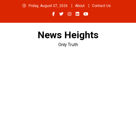
Skip
Friday, August 07, 2026
About
Contact Us
to
content
News Heights
Only Truth