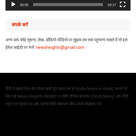
00:00
03:17
संपर्क करें
अगर आप कोई सूचना, लेख, ऑडियो-वीडियो या सुझाव हम तक पहुंचाना चाहते हैं तो इस
ईमेल आईडी पर भेजें:
newsheights@gmail.com
हिंदी में सबसे तेज़ और ताज़ा खबरें पूरे भारत वर्ष से (
India News in Hindi
) जानने के
लिए पढ़ें News Heights वेबसाइट पर हिंदी दैनिक समाचार (
Hindi News
) और हिंदी
न्यूज़ पाएं सबसे तेज़ और सटीक हिंदी समाचार सीधे अपने मोबाइल पर|