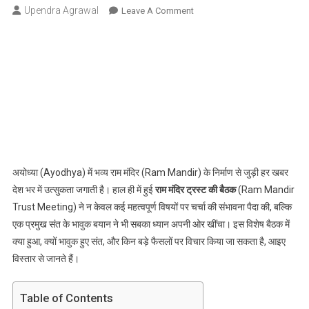
Upendra Agrawal
On
Leave A Comment
अयोध्या
में
राम
मंदिर
ट्रस्ट
की
बैठक:
संत
हुए
भावुक,
अयोध्या (Ayodhya) में भव्य राम मंदिर (Ram Mandir) के निर्माण से जुड़ी हर खबर
कहा
देश भर में उत्सुकता जगाती है। हाल ही में हुई
राम मंदिर ट्रस्ट की बैठक
(Ram Mandir
‘रामजी
Trust Meeting) ने न केवल कई महत्वपूर्ण विषयों पर चर्चा की संभावना पैदा की, बल्कि
देंगे
एक प्रमुख संत के भावुक बयान ने भी सबका ध्यान अपनी ओर खींचा। इस विशेष बैठक में
दोषियों
क्या हुआ, क्यों भावुक हुए संत, और किन बड़े फैसलों पर विचार किया जा सकता है, आइए
को
विस्तार से जानते हैं।
दंड’
–
क्या
Table of Contents