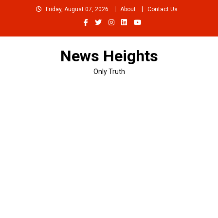
Skip
Friday, August 07, 2026
About
Contact Us
to
content
News Heights
Only Truth