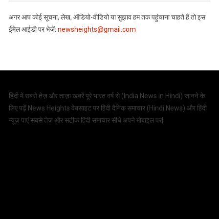
अगर आप कोई सूचना, लेख, ऑडियो-वीडियो या सुझाव हम तक पहुंचाना चाहते हैं तो इस
ईमेल आईडी पर भेजें:
newsheights@gmail.com
हिंदी में सबसे तेज़ और ताज़ा खबरें पूरे भारत वर्ष से (
India News in Hindi
) जानने के
लिए पढ़ें News Heights वेबसाइट पर हिंदी दैनिक समाचार (
Hindi News
) और हिंदी
न्यूज़ पाएं सबसे तेज़ और सटीक हिंदी समाचार सीधे अपने मोबाइल पर|