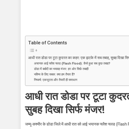
टूटा
कुदरत
का
कहर:
एक
झटके
Table of Contents
में
सब
तबाह,
आधी रात डोडा पर टूटा कुदरत का कहर: एक झटके में सब तबाह, सुबह दिखा सिर
अचानक आई फ्लैश फ्लड (Flash Flood): कैसे हुआ सब कुछ तबाह?
सुबह
डोडा में बर्बादी का भयावह मंजर: हर ओर सिर्फ़ तबाही
दिखा
भविष्य के लिए सबक: क्या हम तैयार हैं?
सिर्फ
निष्कर्ष: एकजुटता और तैयारी ही समाधान
मंजर!
आधी रात डोडा पर टूटा कुदर
सुबह दिखा सिर्फ मंजर!
जम्मू-कश्मीर के डोडा जिले में आधी रात को आई भयानक फ्लैश फ्लड (Fla