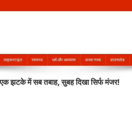
लाइफस्टाइल
स्वास्थ्य
धर्म और आध्यात्म
अजब गजब
डाउनलोड
क झटके में सब तबाह, सुबह दिखा सिर्फ मंजर!