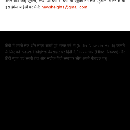
अगर आप कोई सूचना, लेख, ऑडियो-वीडियो या सुझाव हम तक पहुंचाना चाहते हैं तो
इस ईमेल आईडी पर भेजें:
newsheights@gmail.com
हिंदी में सबसे तेज़ और ताज़ा खबरें पूरे भारत वर्ष से (
India News in Hindi
) जानने
के लिए पढ़ें News Heights वेबसाइट पर हिंदी दैनिक समाचार (
Hindi News
) और
हिंदी न्यूज़ पाएं सबसे तेज़ और सटीक हिंदी समाचार सीधे अपने मोबाइल पर|