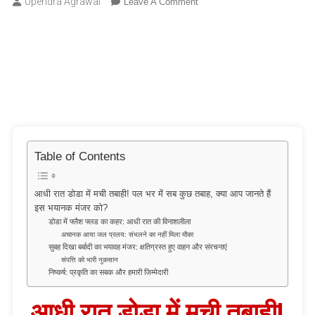
On
Upendra Agrawal
Leave A Comment
आधी
रात
डोडा
में
मची
तबाही!
पल
भर
में
सब
कुछ
Table of Contents
तबाह,
क्या
आधी रात डोडा में मची तबाही! पल भर में सब कुछ तबाह, क्या आप जानते हैं
आप
इस भयानक मंजर को?
जानते
डोडा में फ्लैश फ्लड का कहर: आधी रात की विनाशलीला
हैं
अचानक आया जल प्रलय: संभलने का नहीं मिला मौका
इस
सुबह दिखा बर्बादी का भयावह मंजर: क्षतिग्रस्त हुए वाहन और संरचनाएं
भयानक
संपत्ति को भारी नुकसान
मंजर
निष्कर्ष: प्रकृति का सबक और हमारी जिम्मेदारी
को?
आधी रात डोडा में मची तबाही!