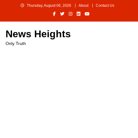
Skip
Thursday, August 06, 2026
About
Contact Us
to
content
News Heights
Only Truth