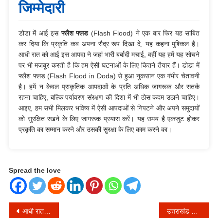
जिम्मेदारी
डोडा में आई इस
फ्लैश फ्लड
(Flash Flood) ने एक बार फिर यह साबित
कर दिया कि प्रकृति कब अपना रौद्र रूप दिखा दे, यह कहना मुश्किल है।
आधी रात को आई इस आपदा ने जहां भारी बर्बादी मचाई, वहीं यह हमें यह सोचने
पर भी मजबूर करती है कि हम ऐसी घटनाओं के लिए कितने तैयार हैं। डोडा में
फ्लैश फ्लड (Flash Flood in Doda) से हुआ नुकसान एक गंभीर चेतावनी
है। हमें न केवल प्राकृतिक आपदाओं के प्रति अधिक जागरूक और सतर्क
रहना चाहिए, बल्कि पर्यावरण संरक्षण की दिशा में भी ठोस कदम उठाने चाहिए।
आइए, हम सभी मिलकर भविष्य में ऐसी आपदाओं से निपटने और अपने समुदायों
को सुरक्षित रखने के लिए जागरूक प्रयास करें। यह समय है एकजुट होकर
प्रकृति का सम्मान करने और उसकी सुरक्षा के लिए काम करने का।
Spread the love
Post
आधी रात डोडा पर टूटा कुदरत का कहर: एक झटके में सब तबाह, सुबह दिखा सिर्फ मंजर!
उत्तराखंड की वात्सल्य योजना: 4.39 करोड़ की सहायता राशि सीधे लाभार्थियों के खाते में, मंत्री रेखा आर्य ने किया हस्तांतरण!