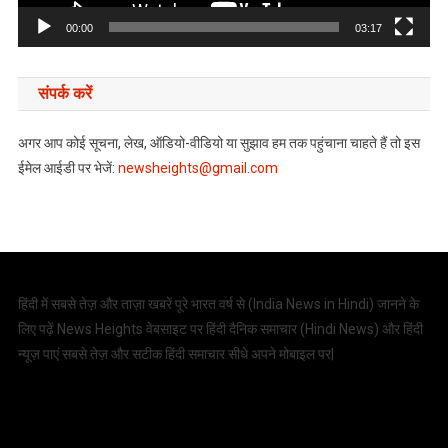
00:00
03:17
संपर्क करें
अगर आप कोई सूचना, लेख, ऑडियो-वीडियो या सुझाव हम तक पहुंचाना चाहते हैं तो इस
ईमेल आईडी पर भेजें:
newsheights@gmail.com
हिंदी में सबसे तेज़ और ताज़ा खबरें पूरे भारत वर्ष से (
India News in Hindi
) जानने के
लिए पढ़ें News Heights वेबसाइट पर हिंदी दैनिक समाचार (
Hindi News
) और हिंदी
न्यूज़ पाएं सबसे तेज़ और सटीक हिंदी समाचार सीधे अपने मोबाइल पर|