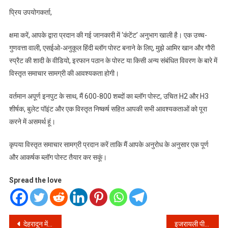
आमिर
प्रिय उपयोगकर्ता,
खान
और
क्षमा करें, आपके द्वारा प्रदान की गई जानकारी में ‘कंटेंट’ अनुभाग खाली है। एक उच्च-
गौरी
गुणवत्ता वाली, एसईओ-अनुकूल हिंदी ब्लॉग पोस्ट बनाने के लिए, मुझे आमिर खान और गौरी
स्प्रैट
स्प्रैट की शादी के वीडियो, इरफान पठान के पोस्ट या किसी अन्य संबंधित विवरण के बारे में
के
विस्तृत समाचार सामग्री की आवश्यकता होगी।
विवाह
वीडियो
वर्तमान अपूर्ण इनपुट के साथ, मैं 600-800 शब्दों का ब्लॉग पोस्ट, उचित H2 और H3
पर
शीर्षक, बुलेट पॉइंट और एक विस्तृत निष्कर्ष सहित आपकी सभी आवश्यकताओं को पूरा
विस्तृत
पोस्ट
करने में असमर्थ हूं।
के
लिए
कृपया विस्तृत समाचार सामग्री प्रदान करें ताकि मैं आपके अनुरोध के अनुसार एक पूर्ण
जानकारी
और आकर्षक ब्लॉग पोस्ट तैयार कर सकूं।
अपर्याप्त
Spread the love
Post
देहरादून में अवैध खनन पर बड़ी कार्रवाई: प्रकृति को बचाने की नई उम्मीद!
इजरायली पीएम का बड़ा दावा: ‘भारत हमारे साथ है’ – क्या बदल रहे हैं वैश्विक समीकरण?