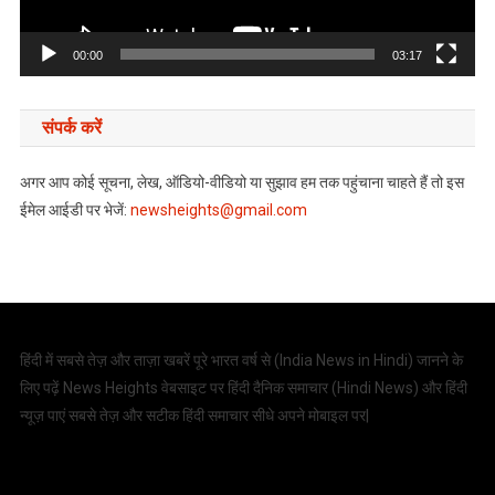
00:00
03:17
संपर्क करें
अगर आप कोई सूचना, लेख, ऑडियो-वीडियो या सुझाव हम तक पहुंचाना चाहते हैं तो इस
ईमेल आईडी पर भेजें:
newsheights@gmail.com
हिंदी में सबसे तेज़ और ताज़ा खबरें पूरे भारत वर्ष से (
India News in Hindi
) जानने के
लिए पढ़ें News Heights वेबसाइट पर हिंदी दैनिक समाचार (
Hindi News
) और हिंदी
न्यूज़ पाएं सबसे तेज़ और सटीक हिंदी समाचार सीधे अपने मोबाइल पर|