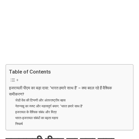
इजरायली
पीएम
का
बड़ा
दावा:
‘भारत
हमारे
साथ
है’
–
Table of Contents
क्या
बदल
रहे
इजरायली पीएम का बड़ा दावा: ‘भारत हमारे साथ है’ – क्या बदल रहे हैं वैश्विक
समीकरण?
हैं
जेडी वेंस की टिप्पणी और अंतरराष्ट्रीय बहस
वैश्विक
नेतन्याहू का स्पष्ट और महत्वपूर्ण बयान: ‘भारत हमारे साथ है’
समीकरण?
इजरायल के वैश्विक संबंध और मित्र
भारत-इजरायल संबंधों का बढ़ता महत्व
निष्कर्ष