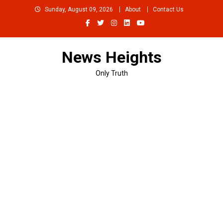
Skip
Sunday, August 09, 2026
About
Contact Us
to
content
News Heights
Only Truth