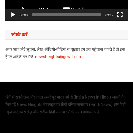
00:00
03:17
संपर्क करें
अगर आप कोई सूचना, लेख, ऑडियो-वीडियो या सुझाव हम तक पहुंचाना चाहते हैं तो इस
ईमेल आईडी पर भेजें:
newsheights@gmail.com
हिंदी में सबसे तेज़ और ताज़ा खबरें पूरे भारत वर्ष से (
India News in Hindi
) जानने के
लिए पढ़ें News Heights वेबसाइट पर हिंदी दैनिक समाचार (
Hindi News
) और हिंदी
न्यूज़ पाएं सबसे तेज़ और सटीक हिंदी समाचार सीधे अपने मोबाइल पर|