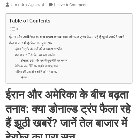
Upendra Agrawal
On
Leave A Comment
ईरान
और
Table of Contents
अमेरिका
के
ईरान और अमेरिका के बीच बढ़ता तनाव: क्या डोनाल्ड ट्रंप फैला रहे हैं झूठी खबरें? जानें
बीच
तेल बाजार में हेरफेर का पूरा सच
बढ़ता
ईरान ने ट्रंप के दावों को बताया आधारहीन
तनाव:
तेल बाजार में हेरफेर का बड़ा आरोप
क्या
डोनाल्ड ट्रंप और उनकी कूटनीति पर सवाल
वैश्विक राजनीति पर पड़ने वाला प्रभाव
डोनाल्ड
भविष्य की राह और शांति की संभावनाएं
ट्रंप
निष्कर्ष
फैला
रहे
ईरान और अमेरिका के बीच बढ़ता
हैं
झूठी
तनाव: क्या डोनाल्ड ट्रंप फैला रहे
खबरें?
जानें
हैं झूठी खबरें? जानें तेल बाजार में
तेल
बाजार
हेरफेर का पूरा सच