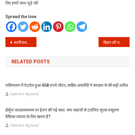
लिए हमारे साथ जुड़े रहें!
Spread the love
Post
बदरीनाथ हाईवे पर अब नहीं लगेंगे जाम! क्षेत्रपाल भूस्खलन क्षेत्र से तीर्थयात्रियों को मिली बड़ी राहत
बिहार की राजनीति में बड़ा उलटफेर: क्या नीतीश कुमार अब संभालेंगे केंद्र की जिम्मेदारी? जानें उनका ऐतिहासिक सफर
navigation
RELATED POSTS
पाकिस्तान में पेट्रोल हुआ 458 रुपये लीटर, शाहिद अफरीदी ने सरकार से की बड़ी अपील
Upendra Agrawal
होर्मुज जलडमरूमध्य पर ईरान की नई चाल: क्या जहाजों से ट्रांजिट शुल्क वसूलना
वैश्विक व्यापार के लिए खतरा है?
Upendra Agrawal