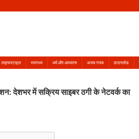
लाइफस्टाइल
स्वास्थ्य
धर्म और आध्यात्म
अजब गजब
डाउनलोड
्शन: देशभर में सक्रिय साइबर ठगी के नेटवर्क का