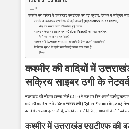
Table of Contents
उत्तराखंड
एसटीएफ
कश्मीर की वादियों में उत्तराखंड एसटीएफ का बड़ा प्रहार: देशभर में सक्रिय साइ
का
कश्मीर में उत्तराखंड एसटीएफ की बड़ी कार्रवाई (Operation in Kashmir)
बड़ा
भीड़ का फायदा उठाने की कोशिश हुई नाकाम
एक्शन:
देशभर में फैला था साइबर ठगी (Cyber Fraud) का काला कारोबार
कैसे काम करता था यह गिरोह?
देशभर
साइबर ठगी (Cyber Fraud) से बचने के लिए जरूरी सावधानियां
में
डिजिटल सुरक्षा के प्रति सतर्कता ही सबसे बड़ा बचाव है
सक्रिय
निष्कर्ष
साइबर
ठगी
कश्मीर की वादियों में उत्तरा
के
नेटवर्क
सक्रिय साइबर ठगी के नेटवर्
का
हुआ
उत्तराखंड की स्पेशल टास्क फोर्स (STF) ने एक बार फिर अपनी कार्यकुशलता का
भंडाफोड़,
छापेमारी कर देशभर में सक्रिय
साइबर ठगी (Cyber Fraud)
के एक बड़े नेटव
दो
करने में सफलता प्राप्त की है, जो लंबे समय से डिजिटल माध्यमों से लोगों को 
गिरफ्तार
कश्मीर में उत्तराखंड एसटीएफ की