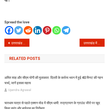
रहें।
Spread the love
Post
उत्तराखंड की वात्सल्य योजना: 4.39 करोड़ की सहायता राशि सीधे लाभार्थियों के खाते में, मंत्री रेखा आर्य ने किया हस्तांतरण!
उत्तराखंड में सरकारी धन के गबन पर हड़कंप! नेकॉफ के खिलाफ हुई बड़ी कार्रवाई, जानें पूरा मामला
navigation
RELATED POSTS
अमित शाह और सीएम योगी की मुलाकात: दिल्ली के कर्तव्य भवन में हुई 40 मिनट की गहन
चर्चा, जानें इसका महत्व
Upendra Agrawal
चारधाम यात्रा से पहले एक्शन मोड में सीएम धामी: रुद्रप्रयाग के ग्राउंड जीरो पर खुद
किया सुरंग और बाईपास का निरीक्षण