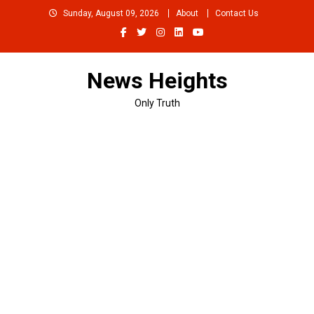
Skip
Sunday, August 09, 2026
About
Contact Us
to
content
News Heights
Only Truth