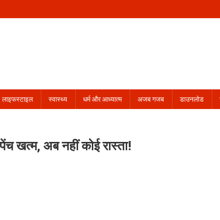
लाइफस्टाइल
स्वास्थ्य
धर्म और आध्यात्म
अजब गजब
डाउनलोड
ेंच खत्म, अब नहीं कोई रास्ता!