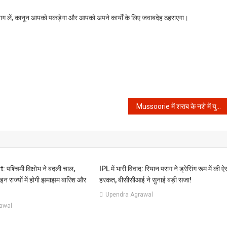
र भाग लें, कानून आपको पकड़ेगा और आपको अपने कार्यों के लिए जवाबदेह ठहराएगा।
Mussoorie में शराब के नशे में युवती का हाई वोल्टेज ड्रामा: जानें पूरा मामला और सार्वजनिक स्थलों पर व्यवहार के नियम!
पश्चिमी विक्षोभ ने बदली चाल,
IPL में भारी विवाद: रियान पराग ने ड्रेसिंग रूम में की ऐ
 इन राज्यों में होगी झमाझम बारिश और
हरकत, बीसीसीआई ने सुनाई बड़ी सजा!
Upendra Agrawal
awal