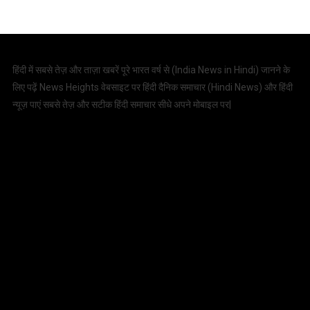
हिंदी में सबसे तेज़ और ताज़ा खबरें पूरे भारत वर्ष से (
India News in Hindi
) जानने के
लिए पढ़ें News Heights वेबसाइट पर हिंदी दैनिक समाचार (
Hindi News
) और हिंदी
न्यूज़ पाएं सबसे तेज़ और सटीक हिंदी समाचार सीधे अपने मोबाइल पर|