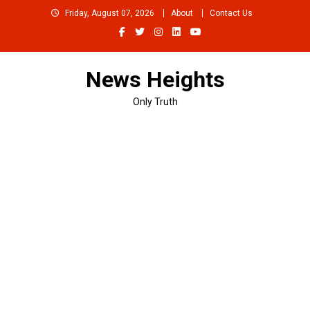
Skip
Friday, August 07, 2026
About
Contact Us
to
content
News Heights
Only Truth