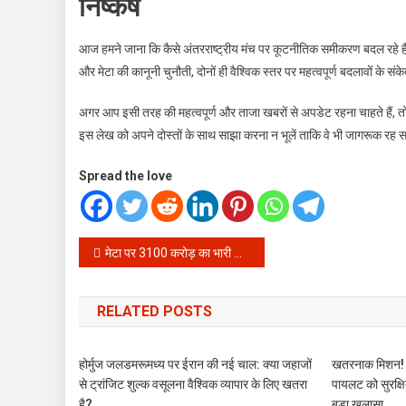
निष्कर्ष
आज हमने जाना कि कैसे अंतरराष्ट्रीय मंच पर कूटनीतिक समीकरण बदल रहे हैं 
और मेटा की कानूनी चुनौती, दोनों ही वैश्विक स्तर पर महत्वपूर्ण बदलावों के संक
अगर आप इसी तरह की महत्वपूर्ण और ताजा खबरों से अपडेट रहना चाहते हैं, तो 
इस लेख को अपने दोस्तों के साथ साझा करना न भूलें ताकि वे भी जागरूक रह स
Spread the love
Post
मेटा पर 3100 करोड़ का भारी जुर्माना: बच्चों के मानसिक स्वास्थ्य के साथ खिलवाड़ करने पर कोर्ट ने सुनाई सख्त सजा
navigation
RELATED POSTS
होर्मुज जलडमरूमध्य पर ईरान की नई चाल: क्या जहाजों
खतरनाक मिशन! ज
से ट्रांजिट शुल्क वसूलना वैश्विक व्यापार के लिए खतरा
पायलट को सुरक्षि
है?
बड़ा खुलासा