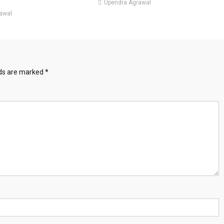
Upendra Agrawal
awal
lds are marked
*