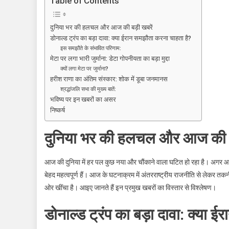
Table of Contents
बड़ा
धमाका:
दुनिया भर की हलचल और आज की बड़ी खबरें
ईरान
डोनाल्ड ट्रंप का बड़ा दावा: क्या ईरान समझौता करना चाहता है?
के
इस समझौते के संभावित परिणाम:
साथ
मेटा पर लगा भारी जुर्माना: डेटा गोपनीयता का बड़ा मुद्दा
समझौते
क्यों लगा मेटा पर जुर्माना?
हरीश राणा का अंतिम संस्कार: शोक में डूबा जनमानस
के
श्रद्धांजलि सभा की मुख्य बातें:
संकेत
भविष्य पर इन खबरों का असर
और
निष्कर्ष
मेटा
पर
दुनिया भर की हलचल और आज की बड
3100
करोड़
आज की दुनिया में हर पल कुछ नया और चौंकाने वाला घटित हो रहा है। अगर आ
का
जुर्माना,
बेहद महत्वपूर्ण हैं। आज के घटनाक्रम में अंतरराष्ट्रीय राजनीति से लेकर 
पढ़ें
ओर खींचा है। आइए जानते हैं इन प्रमुख खबरों का विस्तार से विश्लेषण।
आज
की
डोनाल्ड ट्रंप का बड़ा दावा: क्या
हर