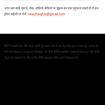
अगर आप कोई सूचना, लेख, ऑडियो-वीडियो या सुझाव हम तक पहुंचाना चाहते हैं तो इस
ईमेल आईडी पर भेजें:
newsheights@gmail.com
हिंदी में सबसे तेज़ और ताज़ा खबरें पूरे भारत वर्ष से (
India News in Hindi
) जानने के
लिए पढ़ें News Heights वेबसाइट पर हिंदी दैनिक समाचार (
Hindi News
) और हिंदी
न्यूज़ पाएं सबसे तेज़ और सटीक हिंदी समाचार सीधे अपने मोबाइल पर|