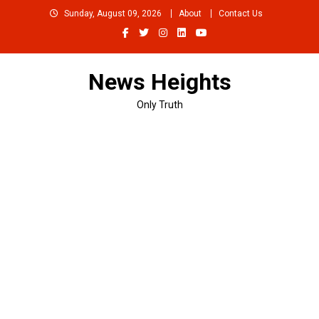
Skip
Sunday, August 09, 2026
About
Contact Us
to
content
News Heights
Only Truth