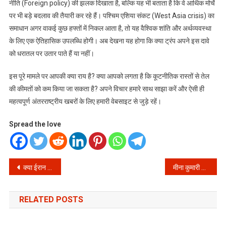
नीति (Foreign policy) की झलक दिखाता है, बल्कि यह भी बताता है कि वे आर्थिक मोर्चे
पर भी बड़े बदलाव की तैयारी कर रहे हैं। पश्चिम एशिया संकट (West Asia crisis) का
समाधान अगर वाकई कुछ हफ्तों में निकल आता है, तो यह वैश्विक शांति और अर्थव्यवस्था
के लिए एक ऐतिहासिक उपलब्धि होगी। अब देखना यह होगा कि क्या ट्रंप अपने इस दावे
को धरातल पर उतार पाते हैं या नहीं।
इस पूरे मामले पर आपकी क्या राय है? क्या आपको लगता है कि कूटनीतिक रास्तों से तेल
की कीमतों को कम किया जा सकता है? अपने विचार हमारे साथ साझा करें और ऐसी ही
महत्वपूर्ण अंतरराष्ट्रीय खबरों के लिए हमारी वेबसाइट से जुड़े रहें।
Spread the love
Post
क्या ईरान पर भारी पड़ने वाला है इजरायल? नेतन्याहू ने बनाया क्षेत्रीय देशों के साथ महा-गठबंधन का प्लान!
मीना कुमारी की 54वीं पुण्यतिथि: अनाथालय छोड़ी गई बच्ची कैसे बनी बॉलीवुड की ट्रेजेडी क्वीन? पढ़ें जीवन संघर्ष की अनकही कहानी
navigation
RELATED POSTS