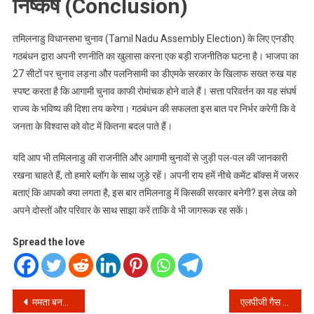
निष्कर्ष (Conclusion)
तमिलनाडु विधानसभा चुनाव (Tamil Nadu Assembly Election) के लिए एनडीए
गठबंधन द्वारा अपनी रणनीति का खुलासा करना एक बड़ी राजनीतिक घटना है। भाजपा का
27 सीटों पर चुनाव लड़ना और पलनिसामी का डीएमके सरकार के खिलाफ सख्त रुख यह
स्पष्ट करता है कि आगामी चुनाव काफी रोमांचक होने वाले हैं। सत्ता परिवर्तन का यह संघर्ष
राज्य के भविष्य की दिशा तय करेगा। गठबंधन की सफलता इस बात पर निर्भर करेगी कि वे
जनता के विश्वास को वोट में कितना बदल पाते हैं।
यदि आप भी तमिलनाडु की राजनीति और आगामी चुनावों से जुड़ी पल-पल की जानकारी
रखना चाहते हैं, तो हमारे ब्लॉग के साथ जुड़े रहें। अपनी राय हमें नीचे कमेंट बॉक्स में जरूर
बताएं कि आपको क्या लगता है, इस बार तमिलनाडु में किसकी सरकार बनेगी? इस लेख को
अपने दोस्तों और परिवार के साथ साझा करें ताकि वे भी जागरूक रह सकें।
Spread the love
Post
ममता बनर्जी की बढ़ी मुसीबत! बंगाल में हुमायूं कबीर और ओवैसी के गठबंधन ने बिगाड़ा खेल
एलपीजी गैस संकट: इजरायल-ईरान युद्ध के बीच बदल गए रसोई गैस के नियम, आपकी जेब पर पड़ेगा बड़ा असर!