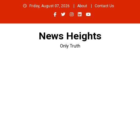
Skip
Friday, August 07, 2026
About
Contact Us
to
content
News Heights
Only Truth