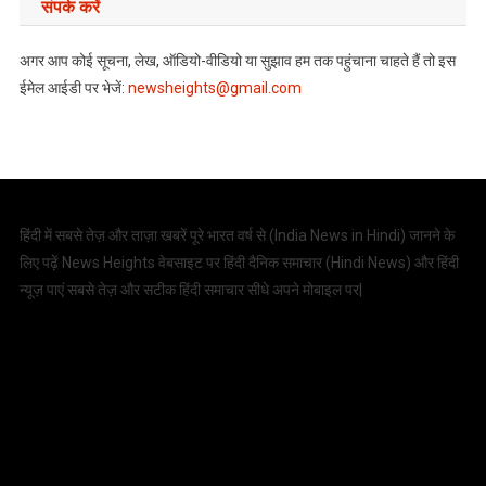
संपर्क करें
अगर आप कोई सूचना, लेख, ऑडियो-वीडियो या सुझाव हम तक पहुंचाना चाहते हैं तो इस
ईमेल आईडी पर भेजें:
newsheights@gmail.com
हिंदी में सबसे तेज़ और ताज़ा खबरें पूरे भारत वर्ष से (
India News in Hindi
) जानने के
लिए पढ़ें News Heights वेबसाइट पर हिंदी दैनिक समाचार (
Hindi News
) और हिंदी
न्यूज़ पाएं सबसे तेज़ और सटीक हिंदी समाचार सीधे अपने मोबाइल पर|