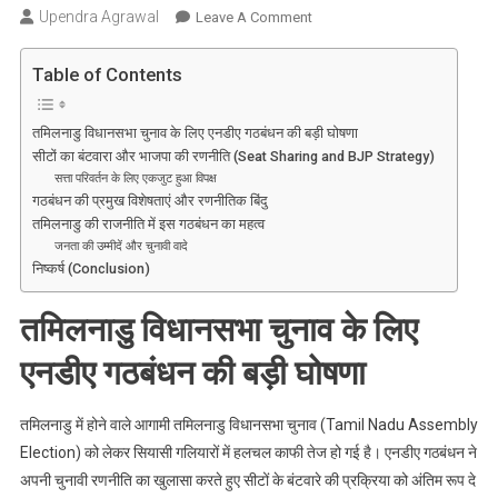
Upendra Agrawal
On
Leave A Comment
तमिलनाडु
चुनाव
Table of Contents
में
एनडीए
तमिलनाडु विधानसभा चुनाव के लिए एनडीए गठबंधन की बड़ी घोषणा
का
सीटों का बंटवारा और भाजपा की रणनीति (Seat Sharing and BJP Strategy)
महासंग्राम:
सत्ता परिवर्तन के लिए एकजुट हुआ विपक्ष
भाजपा
गठबंधन की प्रमुख विशेषताएं और रणनीतिक बिंदु
को
तमिलनाडु की राजनीति में इस गठबंधन का महत्व
मिली
जनता की उम्मीदें और चुनावी वादे
निष्कर्ष (Conclusion)
27
सीटें,
तमिलनाडु विधानसभा चुनाव के लिए
क्या
बदलेगा
एनडीए गठबंधन की बड़ी घोषणा
दक्षिण
का
तमिलनाडु में होने वाले आगामी तमिलनाडु विधानसभा चुनाव (Tamil Nadu Assembly
राजनीतिक
समीकरण?
Election) को लेकर सियासी गलियारों में हलचल काफी तेज हो गई है। एनडीए गठबंधन ने
अपनी चुनावी रणनीति का खुलासा करते हुए सीटों के बंटवारे की प्रक्रिया को अंतिम रूप दे