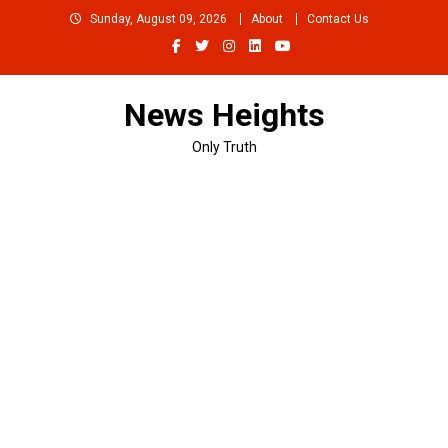
Skip
Sunday, August 09, 2026
About
Contact Us
to
content
News Heights
Only Truth