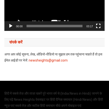
00:00
03:17
संपर्क करें
अगर आप कोई सूचना, लेख, ऑडियो-वीडियो या सुझाव हम तक पहुंचाना चाहते हैं तो इस
ईमेल आईडी पर भेजें:
newsheights@gmail.com
हिंदी में सबसे तेज़ और ताज़ा खबरें पूरे भारत वर्ष से (
India News in Hindi
) जानने के
लिए पढ़ें News Heights वेबसाइट पर हिंदी दैनिक समाचार (
Hindi News
) और हिंदी
न्यूज़ पाएं सबसे तेज़ और सटीक हिंदी समाचार सीधे अपने मोबाइल पर|