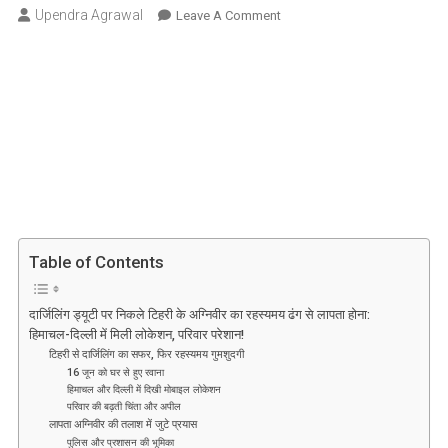
Upendra Agrawal
On
Leave A Comment
दार्जिलिंग
ड्यूटी
पर
निकले
टिहरी
के
अग्निवीर
का
रहस्यमय
ढंग
Table of Contents
से
लापता
होना:
दार्जिलिंग ड्यूटी पर निकले टिहरी के अग्निवीर का रहस्यमय ढंग से लापता होना:
हिमाचल-दिल्ली में मिली लोकेशन, परिवार परेशान!
हिमाचल-
टिहरी से दार्जिलिंग का सफर, फिर रहस्यमय गुमशुदगी
दिल्ली
16 जून को घर से हुए रवाना
में
हिमाचल और दिल्ली में दिखी मोबाइल लोकेशन
मिली
परिवार की बढ़ती चिंता और अपील
लापता अग्निवीर की तलाश में जुटे प्रयास
लोकेशन,
पुलिस और प्रशासन की भूमिका