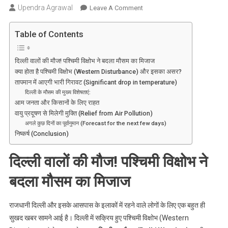
Upendra Agrawal
On
Leave A Comment
दिल्ली
वालों
Table of Contents
की
मौज!
दिल्ली वालों की मौज! पश्चिमी विक्षोभ ने बदला मौसम का मिजाज
पश्चिमी
क्या होता है पश्चिमी विक्षोभ (Western Disturbance) और इसका असर?
विक्षोभ
तापमान में आएगी भारी गिरावट (Significant drop in temperature)
ने
दिल्ली के मौसम की मुख्य विशेषताएं:
बदला
आम जनता और किसानों के लिए राहत
मौसम
वायु प्रदूषण से मिलेगी मुक्ति (Relief from Air Pollution)
अगले कुछ दिनों का पूर्वानुमान (Forecast for the next few days)
का
निष्कर्ष (Conclusion)
मिजाज,
जानें
दिल्ली वालों की मौज! पश्चिमी विक्षोभ ने
कब
तक
बदला मौसम का मिजाज
मिलेगी
भीषण
राजधानी दिल्ली और इसके आसपास के इलाकों में रहने वाले लोगों के लिए एक बहुत ही
गर्मी
सुखद खबर सामने आई है। दिल्ली में सक्रिय हुए पश्चिमी विक्षोभ (Western
से