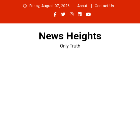
Skip
Friday, August 07, 2026
About
Contact Us
to
content
News Heights
Only Truth