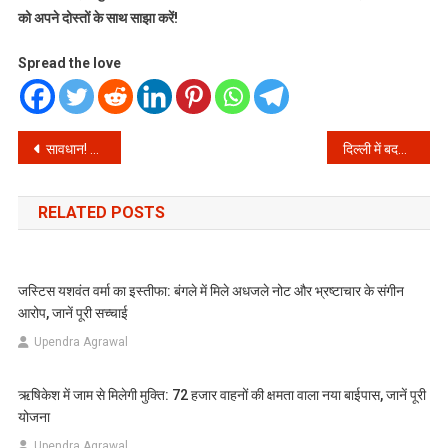
को अपने दोस्तों के साथ साझा करें!
Spread the love
Post
सावधान! अगर घर में है PNG कनेक्शन तो 3 महीने में बंद हो जाएगा आपका गैस सिलेंडर, सरकार ने जारी किया नया नियम
दिल्ली में बदला मौसम का मिजाज, पश्चिमी विक्षोभ की दस्तक से मिली गर्मी से राहत, जानें कब तक रहेगा सुहाना समां
navigation
RELATED POSTS
जस्टिस यशवंत वर्मा का इस्तीफा: बंगले में मिले अधजले नोट और भ्रष्टाचार के संगीन
आरोप, जानें पूरी सच्चाई
Upendra Agrawal
ऋषिकेश में जाम से मिलेगी मुक्ति: 72 हजार वाहनों की क्षमता वाला नया बाईपास, जानें पूरी
योजना
Upendra Agrawal