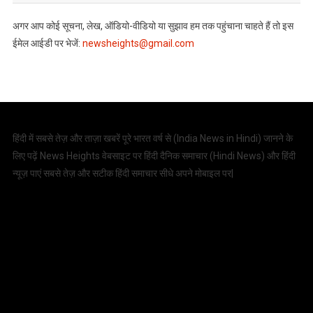
अगर आप कोई सूचना, लेख, ऑडियो-वीडियो या सुझाव हम तक पहुंचाना चाहते हैं तो इस
ईमेल आईडी पर भेजें:
newsheights@gmail.com
हिंदी में सबसे तेज़ और ताज़ा खबरें पूरे भारत वर्ष से (
India News in Hindi
) जानने के
लिए पढ़ें News Heights वेबसाइट पर हिंदी दैनिक समाचार (
Hindi News
) और हिंदी
न्यूज़ पाएं सबसे तेज़ और सटीक हिंदी समाचार सीधे अपने मोबाइल पर|