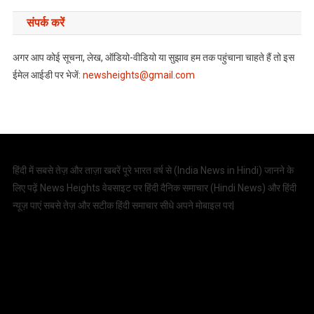
संपर्क करें
अगर आप कोई सूचना, लेख, ऑडियो-वीडियो या सुझाव हम तक पहुंचाना चाहते हैं तो इस
ईमेल आईडी पर भेजें:
newsheights@gmail.com
हिंदी में सबसे तेज़ और ताज़ा खबरें पूरे भारत वर्ष से (
India News in Hindi
) जानने के
लिए पढ़ें News Heights वेबसाइट पर हिंदी दैनिक समाचार (
Hindi News
) और हिंदी
न्यूज़ पाएं सबसे तेज़ और सटीक हिंदी समाचार सीधे अपने मोबाइल पर|