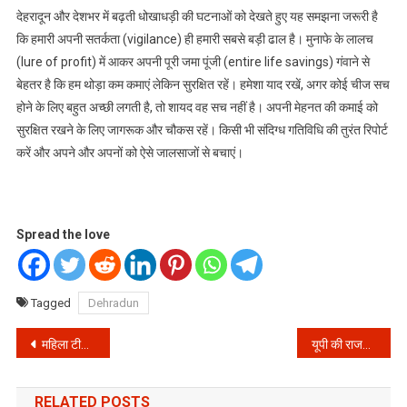
देहरादून और देशभर में बढ़ती धोखाधड़ी की घटनाओं को देखते हुए यह समझना जरूरी है
कि हमारी अपनी सतर्कता (vigilance) ही हमारी सबसे बड़ी ढाल है। मुनाफे के लालच
(lure of profit) में आकर अपनी पूरी जमा पूंजी (entire life savings) गंवाने से
बेहतर है कि हम थोड़ा कम कमाएं लेकिन सुरक्षित रहें। हमेशा याद रखें, अगर कोई चीज सच
होने के लिए बहुत अच्छी लगती है, तो शायद वह सच नहीं है। अपनी मेहनत की कमाई को
सुरक्षित रखने के लिए जागरूक और चौकस रहें। किसी भी संदिग्ध गतिविधि की तुरंत रिपोर्ट
करें और अपने और अपनों को ऐसे जालसाजों से बचाएं।
Spread the love
Tagged
Dehradun
Post
महिला टी20 विश्व कप फाइनल: विस्तृत जानकारी के अभाव में एक संक्षिप्त अवलोकन (Women’s T20 World Cup Final: A Brief Overview Due to Lack of Detailed Information)
यूपी की राजनीति में भूचाल: विधायक और सांसद के बीच छिड़ी तीखी जुबानी जंग, क्या है जीत का रहस्य?
navigation
RELATED POSTS