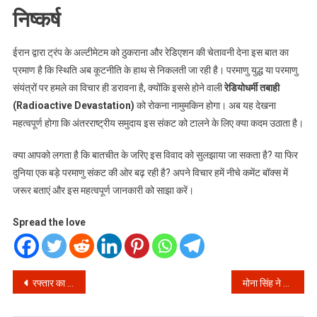
निष्कर्ष
ईरान द्वारा ट्रंप के अल्टीमेटम को ठुकराना और रेडिएशन की चेतावनी देना इस बात का
प्रमाण है कि स्थिति अब कूटनीति के हाथ से निकलती जा रही है। परमाणु युद्ध या परमाणु
संयंत्रों पर हमले का विचार ही डरावना है, क्योंकि इससे होने वाली
रेडियोधर्मी तबाही
(Radioactive Devastation)
को रोकना नामुमकिन होगा। अब यह देखना
महत्वपूर्ण होगा कि अंतरराष्ट्रीय समुदाय इस संकट को टालने के लिए क्या कदम उठाता है।
क्या आपको लगता है कि बातचीत के जरिए इस विवाद को सुलझाया जा सकता है? या फिर
दुनिया एक बड़े परमाणु संकट की ओर बढ़ रही है? अपने विचार हमें नीचे कमेंट बॉक्स में
जरूर बताएं और इस महत्वपूर्ण जानकारी को साझा करें।
Spread the love
Post
रफ्तार का नया बादशाह: अशोक शर्मा ने आईपीएल 2026 में 154.2 किमी की गति से फेंकी सबसे तेज़ गेंद, वीडियो हुआ वायरल
मोना सिंह ने फिल्म धुरंधर के सेट पर गौरव को क्यों रोका? स्पॉइलर लीक होने से बचाई फिल्म की कहानी!
navigation