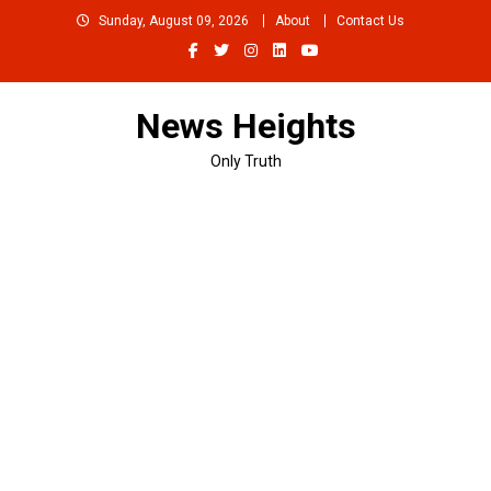
Skip
Sunday, August 09, 2026
About
Contact Us
to
content
News Heights
Only Truth