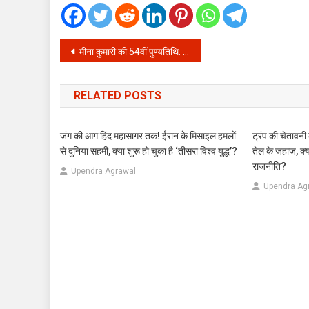
Post
मीना कुमारी की 54वीं पुण्यतिथि: अनाथालय छोड़ी गई बच्ची कैसे बनी बॉलीवुड की ट्रेजेडी क्वीन? पढ़ें जीवन संघर्ष की अनकही कहानी
navigation
RELATED POSTS
जंग की आग हिंद महासागर तक! ईरान के मिसाइल हमलों
ट्रंप की चेतावनी
से दुनिया सहमी, क्या शुरू हो चुका है ‘तीसरा विश्व युद्ध’?
तेल के जहाज, क्
राजनीति?
Upendra Agrawal
Upendra Ag