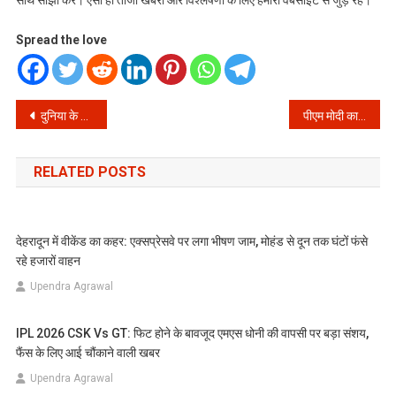
साथ साझा करें। ऐसी ही ताजा खबरों और विश्लेषणों के लिए हमारी वेबसाइट से जुड़े रहें।
Spread the love
Post
दुनिया के सबसे लोकप्रिय नेता की लिस्ट में पीएम मोदी ने फिर मारी बाजी, डोनाल्ड ट्रंप को पछाड़ा – जानें क्या है वजह!
पीएम मोदी का जलवा: फिर बने दुनिया के सबसे लोकप्रिय नेता, लोकप्रियता में ट्रंप और बाइडन को पछाड़ा!
navigation
RELATED POSTS
देहरादून में वीकेंड का कहर: एक्सप्रेसवे पर लगा भीषण जाम, मोहंड से दून तक घंटों फंसे
रहे हजारों वाहन
Upendra Agrawal
IPL 2026 CSK Vs GT: फिट होने के बावजूद एमएस धोनी की वापसी पर बड़ा संशय,
फैंस के लिए आई चौंकाने वाली खबर
Upendra Agrawal