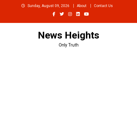
Skip
Sunday, August 09, 2026
About
Contact Us
to
content
News Heights
Only Truth