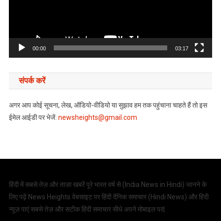
00:00
03:17
संपर्क करें
अगर आप कोई सूचना, लेख, ऑडियो-वीडियो या सुझाव हम तक पहुंचाना चाहते हैं तो इस
ईमेल आईडी पर भेजें:
newsheights@gmail.com
हिंदी में सबसे तेज़ और ताज़ा खबरें पूरे भारत वर्ष से (
India News in Hindi
) जानने के
लिए पढ़ें News Heights वेबसाइट पर हिंदी दैनिक समाचार (
Hindi News
) और हिंदी
न्यूज़ पाएं सबसे तेज़ और सटीक हिंदी समाचार सीधे अपने मोबाइल पर|