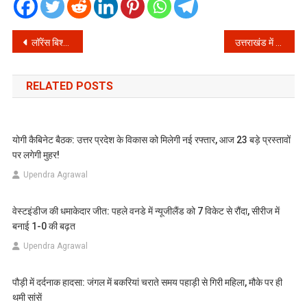
Post
लॉरेंस बिश्नोई गिरोह पर अमेरिका का शिकंजा: 9 गंभीर आरोप और 24 गुर्गे गिरफ्तार!
उत्तराखंड में मदरसों पर बड़ा एक्शन: 5 लाख जुर्माना और FIR, जानें क्या हैं नए नियम!
navigation
RELATED POSTS
योगी कैबिनेट बैठक: उत्तर प्रदेश के विकास को मिलेगी नई रफ्तार, आज 23 बड़े प्रस्तावों
पर लगेगी मुहर!
Upendra Agrawal
वेस्टइंडीज की धमाकेदार जीत: पहले वनडे में न्यूजीलैंड को 7 विकेट से रौंदा, सीरीज में
बनाई 1-0 की बढ़त
Upendra Agrawal
पौड़ी में दर्दनाक हादसा: जंगल में बकरियां चराते समय पहाड़ी से गिरी महिला, मौके पर ही
थमी सांसें