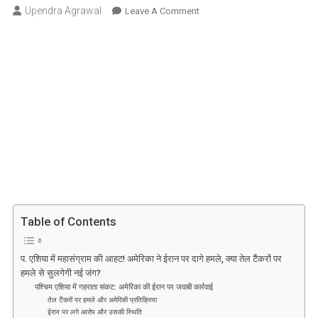
Upendra Agrawal
On
Leave A Comment
प.
एशिया
में
महासंग्राम
की
आहट!
अमेरिका
ने
ईरान
पर
दागे
हमले,
Table of Contents
क्या
तेल
टैंकरों
प. एशिया में महासंग्राम की आहट! अमेरिका ने ईरान पर दागे हमले, क्या तेल टैंकरों पर
पर
हमले से सुलगेगी नई जंग?
पश्चिम एशिया में गहराता संकट: अमेरिका की ईरान पर जवाबी कार्रवाई
हमले
तेल टैंकरों पर हमले और अमेरिकी प्रतिक्रिया
से
ईरान पर लगे आरोप और उसकी स्थिति