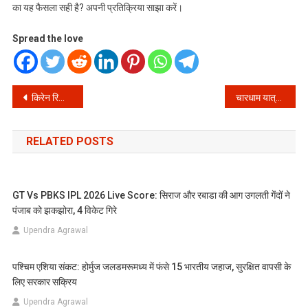
का यह फैसला सही है? अपनी प्रतिक्रिया साझा करें।
Spread the love
Post
किरेन रिजिजू का दावा: राहुल गांधी और कांग्रेस नेताओं के नक्सलियों से हैं संबंध, राजनीतिक हलके में मचा हड़कंप
चारधाम यात्रा पर जाने वाले श्रद्धालुओं के लिए बड़ी खबर: स्वास्थ्य सेवाओं के लिए 1350 डॉक्टरों की तैनाती से सुरक्षित होगी आपकी यात्रा
navigation
RELATED POSTS
GT Vs PBKS IPL 2026 Live Score: सिराज और रबाडा की आग उगलती गेंदों ने
पंजाब को झकझोरा, 4 विकेट गिरे
Upendra Agrawal
पश्चिम एशिया संकट: होर्मुज जलडमरूमध्य में फंसे 15 भारतीय जहाज, सुरक्षित वापसी के
लिए सरकार सक्रिय
Upendra Agrawal