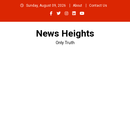
Skip
Sunday, August 09, 2026
About
Contact Us
to
content
News Heights
Only Truth