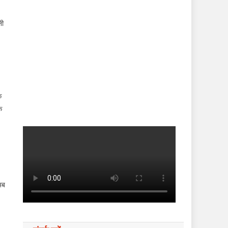
नी
े
े
अब