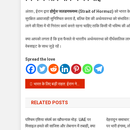
अंततः, ईरान द्वारा
होर्मुज जलडमरूमध्य (Strait of Hormuz)
को भारत के
सुरक्षित आवाजाही सुनिश्चित करता है, बल्कि देश की अर्थव्यवस्था को संभावित झट
लाने की दिशा में भी निरंतर कार्य करते रहना चाहिए ताकि किसी भी भविष्य की
क्या आपको लगता है कि इस फैसले से भारतीय अर्थव्यवस्था को दीर्घकालिक लाभ
वेबसाइट के साथ जुड़े रहें।
Spread the love
Post
भारत के लिए बड़ी राहत: ईरान ने खोला होर्मुज जलडमरूमध्य का रास्ता, तेल और गैस की किल्लत का खतरा टला
navigation
RELATED POSTS
पश्चिम एशिया संघर्ष का खौफनाक मोड़: UAE पर
देहरादून समाचार
मिसाइल हमले की साजिश और लेबनान में तबाही, क्या
पर भारी हंगामा, ल