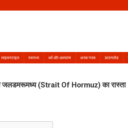
लाइफस्टाइल
स्वास्थ्य
धर्म और आध्यात्म
अजब गजब
डाउनलोड
्मुज जलडमरूमध्य (Strait Of Hormuz) का रास्ता