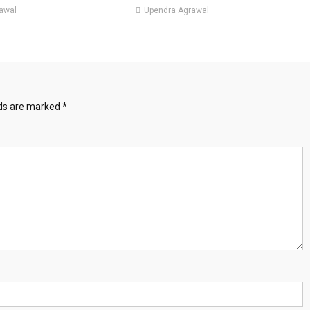
awal
Upendra Agrawal
lds are marked
*