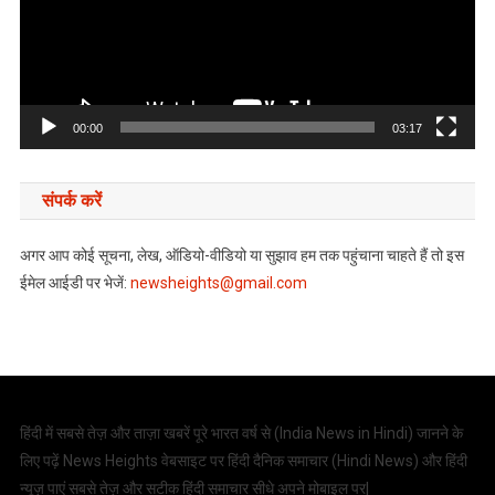
00:00
03:17
संपर्क करें
अगर आप कोई सूचना, लेख, ऑडियो-वीडियो या सुझाव हम तक पहुंचाना चाहते हैं तो इस
ईमेल आईडी पर भेजें:
newsheights@gmail.com
हिंदी में सबसे तेज़ और ताज़ा खबरें पूरे भारत वर्ष से (
India News in Hindi
) जानने के
लिए पढ़ें News Heights वेबसाइट पर हिंदी दैनिक समाचार (
Hindi News
) और हिंदी
न्यूज़ पाएं सबसे तेज़ और सटीक हिंदी समाचार सीधे अपने मोबाइल पर|