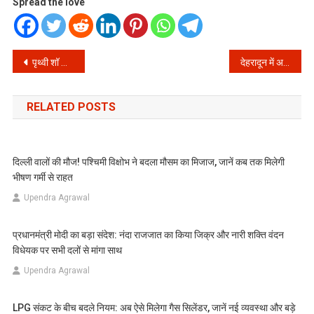
Spread the love
Post
पृथ्वी शॉ की मंगेतर का ‘हर अफवाह सच है’ पोस्ट हुआ वायरल: क्रिकेट जगत में नई हलचल!
देहरादून में अवैध खनन पर बड़ी कार्रवाई: प्रकृति को बचाने की नई उम्मीद!
navigation
RELATED POSTS
दिल्ली वालों की मौज! पश्चिमी विक्षोभ ने बदला मौसम का मिजाज, जानें कब तक मिलेगी
भीषण गर्मी से राहत
Upendra Agrawal
प्रधानमंत्री मोदी का बड़ा संदेश: नंदा राजजात का किया जिक्र और नारी शक्ति वंदन
विधेयक पर सभी दलों से मांगा साथ
Upendra Agrawal
LPG संकट के बीच बदले नियम: अब ऐसे मिलेगा गैस सिलेंडर, जानें नई व्यवस्था और बड़े