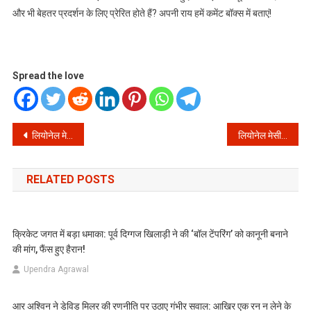
और भी बेहतर प्रदर्शन के लिए प्रेरित होते हैं? अपनी राय हमें कमेंट बॉक्स में बताएं!
Spread the love
Post
लियोनेल मेसी के सामने “कोई अभिभूत नहीं”? केप वर्डे स्टार का बयान फिर गरमाया फुटबॉल जगत! (Nobody Overwhelmed in front of Lionel Messi? Cape Verde Star’s statement reignites football world!)
लियोनेल मेसी के सामने कौन नहीं है हैरान? केप वर्डे स्टार का 5 साल पुराना बयान फिर आया सामने, हर कोई रह गया दंग!
navigation
RELATED POSTS
क्रिकेट जगत में बड़ा धमाका: पूर्व दिग्गज खिलाड़ी ने की ‘बॉल टेंपरिंग’ को कानूनी बनाने
की मांग, फैंस हुए हैरान!
Upendra Agrawal
आर अश्विन ने डेविड मिलर की रणनीति पर उठाए गंभीर सवाल: आखिर एक रन न लेने के