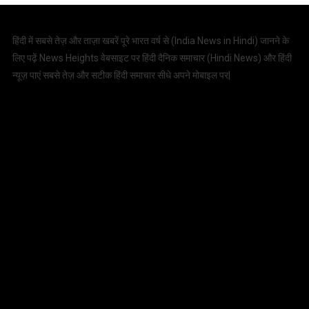
हिंदी में सबसे तेज़ और ताज़ा खबरें पूरे भारत वर्ष से (
India News in Hindi
) जानने के
लिए पढ़ें News Heights वेबसाइट पर हिंदी दैनिक समाचार (
Hindi News
) और हिंदी
न्यूज़ पाएं सबसे तेज़ और सटीक हिंदी समाचार सीधे अपने मोबाइल पर|