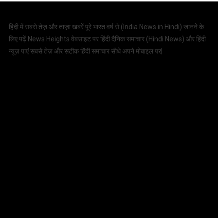
हिंदी में सबसे तेज़ और ताज़ा खबरें पूरे भारत वर्ष से (
India News in Hindi
) जानने के
लिए पढ़ें News Heights वेबसाइट पर हिंदी दैनिक समाचार (
Hindi News
) और हिंदी
न्यूज़ पाएं सबसे तेज़ और सटीक हिंदी समाचार सीधे अपने मोबाइल पर|