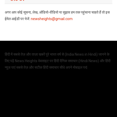
अगर आप कोई सूचना, लेख, ऑडियो-वीडियो या सुझाव हम तक पहुंचाना चाहते हैं तो इस
ईमेल आईडी पर भेजें:
newsheights@gmail.com
हिंदी में सबसे तेज़ और ताज़ा खबरें पूरे भारत वर्ष से (
India News in Hindi
) जानने के
लिए पढ़ें News Heights वेबसाइट पर हिंदी दैनिक समाचार (
Hindi News
) और हिंदी
न्यूज़ पाएं सबसे तेज़ और सटीक हिंदी समाचार सीधे अपने मोबाइल पर|