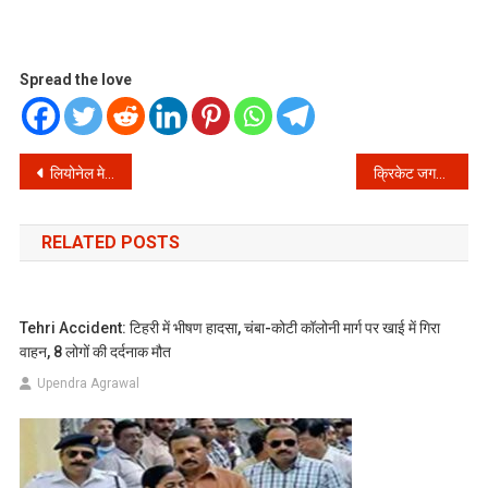
Spread the love
Post
लियोनेल मेसी के सामने कौन नहीं है हैरान? केप वर्डे स्टार का 5 साल पुराना बयान फिर आया सामने, हर कोई रह गया दंग!
क्रिकेट जगत में हलचल! वैभव सूर्यवंशी ने बताया, किसने जानी उनके भारत पदार्पण की खबर सबसे पहले?
navigation
RELATED POSTS
Tehri Accident: टिहरी में भीषण हादसा, चंबा-कोटी कॉलोनी मार्ग पर खाई में गिरा
वाहन, 8 लोगों की दर्दनाक मौत
Upendra Agrawal