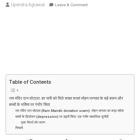
Upendra Agrawal
On
Leave A Comment
राम
मंदिर
दान
घोटाला:
हर
पापी
को
मिले
सख्त
सजा!
Table of Contents
मोहन
भागवत
के
राम मंदिर दान घोटाला: हर पापी को मिले सख्त सजा! मोहन भागवत के बड़े बयान और
बच्चों के भविष्य पर गंभीर चिंता
बड़े
राम मंदिर दान घोटाला (Ram Mandir donation scam): मोहन भागवत का कड़ा संदेश
बयान
बच्चों के डिप्रेशन (depression) पर बढ़ती चिंता: एक गंभीर सामाजिक चुनौती
और
मुख्य चिंताएँ और कारण:
बच्चों
निष्कर्ष
के