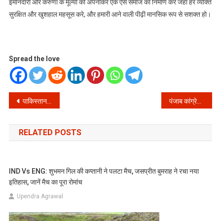
ईमानदारी और करुणा के मूल्यों को अपनाकर एक ऐसे समाज का निर्माण करें जहाँ हर व्यक्ति
सुरक्षित और खुशहाल महसूस करे, और हमारी आने वाली पीढ़ी मानसिक रूप से सशक्त हो।
Spread the love
Post
पाकिस्तान क्रिकेट में भूचाल! बाबर आज़म को मिली टेस्ट में ‘विराट’ जिम्मेदारी, बदल गया नेतृत्व!
पंजाब कांग्रेस में भूचाल: एकजुटता की अपील बेअसर क्यों? प्रियंका गांधी ने संभाली डैमेज कंट्रोल की कमान!
navigation
RELATED POSTS
IND Vs ENG: शुभमन गिल की कप्तानी ने पलटा मैच, जसप्रीत बुमराह ने रचा नया
इतिहास, जानें मैच का पूरा रोमांच
Upendra Agrawal