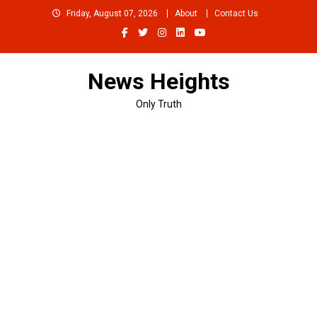
Skip
Friday, August 07, 2026
About
Contact Us
to
content
News Heights
Only Truth