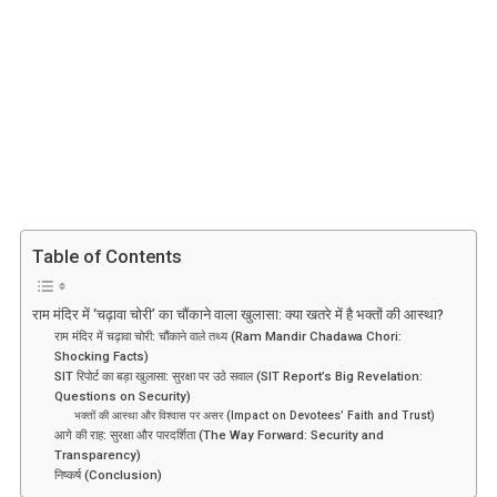
राम
मंदिर
में
‘चढ़ावा
चोरी’
का
चौंकाने
वाला
खुलासा:
क्या
Table of Contents
खतरे
में
है
राम मंदिर में ‘चढ़ावा चोरी’ का चौंकाने वाला खुलासा: क्या खतरे में है भक्तों की आस्था?
राम मंदिर में चढ़ावा चोरी: चौंकाने वाले तथ्य (Ram Mandir Chadawa Chori:
भक्तों
Shocking Facts)
की
SIT रिपोर्ट का बड़ा खुलासा: सुरक्षा पर उठे सवाल (SIT Report’s Big Revelation:
आस्था?
Questions on Security)
भक्तों की आस्था और विश्वास पर असर (Impact on Devotees’ Faith and Trust)
आगे की राह: सुरक्षा और पारदर्शिता (The Way Forward: Security and
Transparency)
निष्कर्ष (Conclusion)