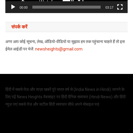
00:00
03:17
संपर्क करें
अगर आप कोई सूचना, लेख, ऑडियो-वीडियो या सुझाव हम तक पहुंचाना चाहते हैं तो इस
ईमेल आईडी पर भेजें:
newsheights@gmail.com
हिंदी में सबसे तेज़ और ताज़ा खबरें पूरे भारत वर्ष से (
India News in Hindi
) जानने के
लिए पढ़ें News Heights वेबसाइट पर हिंदी दैनिक समाचार (
Hindi News
) और हिंदी
न्यूज़ पाएं सबसे तेज़ और सटीक हिंदी समाचार सीधे अपने मोबाइल पर|