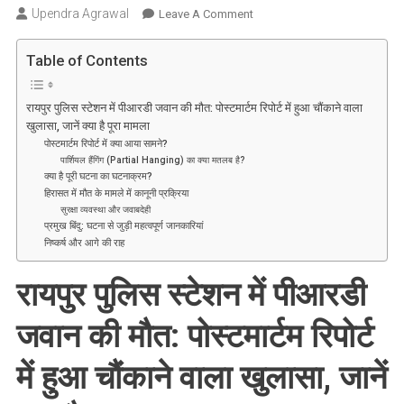
Upendra Agrawal
On
Leave A Comment
रायपुर
थाने
Table of Contents
के
हवालात
रायपुर पुलिस स्टेशन में पीआरडी जवान की मौत: पोस्टमार्टम रिपोर्ट में हुआ चौंकाने वाला
में
खुलासा, जानें क्या है पूरा मामला
पीआरडी
पोस्टमार्टम रिपोर्ट में क्या आया सामने?
जवान
पार्शियल हैंगिंग (Partial Hanging) का क्या मतलब है?
क्या है पूरी घटना का घटनाक्रम?
की
हिरासत में मौत के मामले में कानूनी प्रक्रिया
मौत:
सुरक्षा व्यवस्था और जवाबदेही
पोस्टमार्टम
प्रमुख बिंदु: घटना से जुड़ी महत्वपूर्ण जानकारियां
रिपोर्ट
निष्कर्ष और आगे की राह
में
रायपुर पुलिस स्टेशन में पीआरडी
हुआ
बड़ा
जवान की मौत: पोस्टमार्टम रिपोर्ट
खुलासा,
जानें
में हुआ चौंकाने वाला खुलासा, जानें
क्या
है