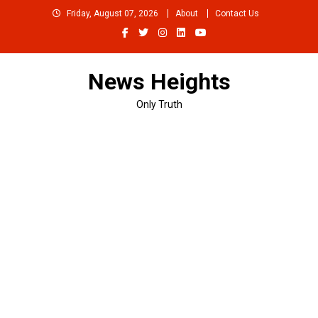
Skip
Friday, August 07, 2026
About
Contact Us
to
content
News Heights
Only Truth