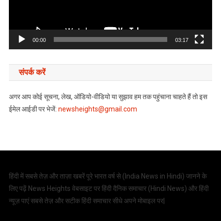
00:00
03:17
संपर्क करें
अगर आप कोई सूचना, लेख, ऑडियो-वीडियो या सुझाव हम तक पहुंचाना चाहते हैं तो इस
ईमेल आईडी पर भेजें:
newsheights@gmail.com
हिंदी में सबसे तेज़ और ताज़ा खबरें पूरे भारत वर्ष से (
India News in Hindi
) जानने के
लिए पढ़ें News Heights वेबसाइट पर हिंदी दैनिक समाचार (
Hindi News
) और हिंदी
न्यूज़ पाएं सबसे तेज़ और सटीक हिंदी समाचार सीधे अपने मोबाइल पर|