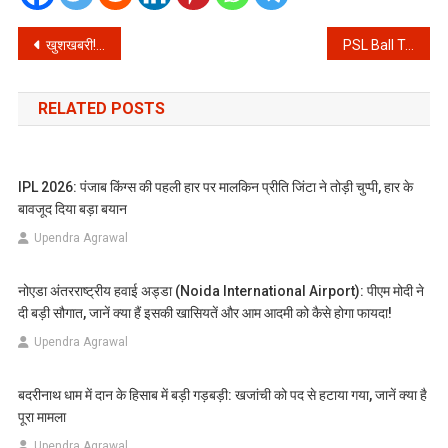
Post
खुशखबरी! पेट्रोल-डीजल की कीमतों में ₹10 की भारी कटौती, पश्चिम एशिया संकट के बीच भारत का बड़ा कदम
PSL Ball Tampering: राशिद लतीफ का बड़ा खुलासा, क्या सिर्फ पब्लिसिटी स्टंट है ये पूरा विवाद?
navigation
RELATED POSTS
IPL 2026: पंजाब किंग्स की पहली हार पर मालकिन प्रीति जिंटा ने तोड़ी चुप्पी, हार के
बावजूद दिया बड़ा बयान
Upendra Agrawal
नोएडा अंतरराष्ट्रीय हवाई अड्डा (Noida International Airport): पीएम मोदी ने
दी बड़ी सौगात, जानें क्या हैं इसकी खासियतें और आम आदमी को कैसे होगा फायदा!
Upendra Agrawal
बदरीनाथ धाम में दान के हिसाब में बड़ी गड़बड़ी: खजांची को पद से हटाया गया, जानें क्या है
पूरा मामला
Upendra Agrawal