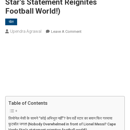
Star’s Statement Reignites
Football World!)
खेल
Upendra Agrawal
On
Leave A Comment
लियोनेल
मेसी
के
सामने
“कोई
अभिभूत
नहीं”?
केप
वर्डे
स्टार
Table of Contents
का
बयान
फिर
लियोनेल मेसी के सामने “कोई अभिभूत नहीं”? केप वर्डे स्टार का बयान फिर गरमाया
फुटबॉल जगत! (Nobody Overwhelmed in front of Lionel Messi? Cape
गरमाया
Verde Star’s statement reignites football world!)