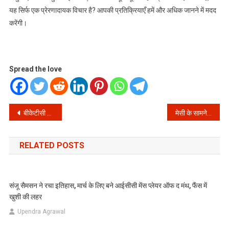
यह सिर्फ एक प्रेरणादायक विचार है? आपकी प्रतिक्रियाएँ हमें और अधिक जानने में मदद
करेंगी।
Spread the love
Post
बीकेटीसी हेराफेरी मामला: मंत्री सतपाल महाराज का विपक्ष को खुला चैलेंज – ‘सबूत दो, हल्ला मचाने से कुछ नहीं होगा!’
मेसी के सामने बेपरवाह? केप वर्डे स्टार की टिप्पणी ने मचाई खलबली!
navigation
RELATED POSTS
संजू सैमसन ने रचा इतिहास, मार्च के लिए बने आईसीसी मेंस प्लेयर ऑफ द मंथ, फैंस में
खुशी की लहर
Upendra Agrawal