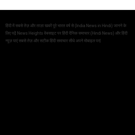
हिंदी में सबसे तेज़ और ताज़ा खबरें पूरे भारत वर्ष से (
India News in Hindi
) जानने के
लिए पढ़ें News Heights वेबसाइट पर हिंदी दैनिक समाचार (
Hindi News
) और हिंदी
न्यूज़ पाएं सबसे तेज़ और सटीक हिंदी समाचार सीधे अपने मोबाइल पर|