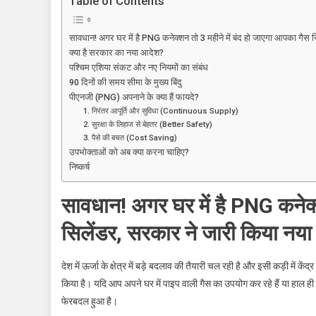
Table of Contents
घर
में
सावधान! अगर घर में है PNG कनेक्शन तो 3 महीने में बंद हो जाएगा आपका गैस 
है
क्या है सरकार का नया आदेश?
PNG
पश्चिम एशिया संकट और नए नियमों का संबंध
कनेक्शन
90 दिनों की समय सीमा के मुख्य बिंदु
तो
पीएनजी (PNG) अपनाने के क्या हैं फायदे?
3
1. निरंतर आपूर्ति और सुविधा (Continuous Supply)
2. सुरक्षा के लिहाज से बेहतर (Better Safety)
महीने
3. पैसे की बचत (Cost Saving)
में
उपभोक्ताओं को अब क्या करना चाहिए?
बंद
निष्कर्ष
हो
जाएगा
सावधान! अगर घर में है PNG कनेक्
आपका
गैस
सिलेंडर, सरकार ने जारी किया नया
सिलेंडर,
सरकार
देश में ऊर्जा के क्षेत्र में बड़े बदलाव की तैयारी चल रही है और इसी कड़ी म
ने
किया है। यदि आप अपने घर में पाइप वाली गैस का उपयोग कर रहे हैं या हाल ही मे
जारी
फेरबदल हुआ है।
किया