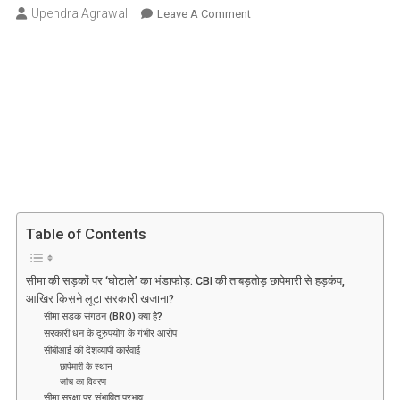
Upendra Agrawal
On
Leave A Comment
सीमा
की
सड़कों
पर
‘घोटाले’
का
भंडाफोड़:
CBI
की
ताबड़तोड़
Table of Contents
छापेमारी
से
हड़कंप,
सीमा की सड़कों पर ‘घोटाले’ का भंडाफोड़: CBI की ताबड़तोड़ छापेमारी से हड़कंप,
आखिर किसने लूटा सरकारी खजाना?
आखिर
सीमा सड़क संगठन (BRO) क्या है?
किसने
सरकारी धन के दुरुपयोग के गंभीर आरोप
लूटा
सीबीआई की देशव्यापी कार्रवाई
सरकारी
छापेमारी के स्थान
खजाना?
जांच का विवरण
सीमा सुरक्षा पर संभावित प्रभाव