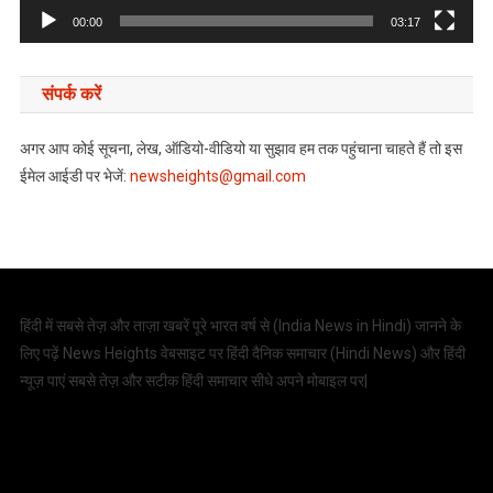
00:00
03:17
संपर्क करें
अगर आप कोई सूचना, लेख, ऑडियो-वीडियो या सुझाव हम तक पहुंचाना चाहते हैं तो इस
ईमेल आईडी पर भेजें:
newsheights@gmail.com
हिंदी में सबसे तेज़ और ताज़ा खबरें पूरे भारत वर्ष से (
India News in Hindi
) जानने के
लिए पढ़ें News Heights वेबसाइट पर हिंदी दैनिक समाचार (
Hindi News
) और हिंदी
न्यूज़ पाएं सबसे तेज़ और सटीक हिंदी समाचार सीधे अपने मोबाइल पर|