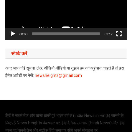
00:00
03:17
संपर्क करें
अगर आप कोई सूचना, लेख, ऑडियो-वीडियो या सुझाव हम तक पहुंचाना चाहते हैं तो इस
ईमेल आईडी पर भेजें:
newsheights@gmail.com
हिंदी में सबसे तेज़ और ताज़ा खबरें पूरे भारत वर्ष से (
India News in Hindi
) जानने के
लिए पढ़ें News Heights वेबसाइट पर हिंदी दैनिक समाचार (
Hindi News
) और हिंदी
न्यूज़ पाएं सबसे तेज़ और सटीक हिंदी समाचार सीधे अपने मोबाइल पर|