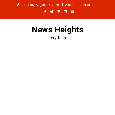
Skip
Tuesday, August 04, 2026
About
Contact Us
to
content
News Heights
Only Truth