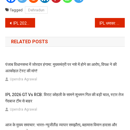
Tagged
Dehradun
Post
IPL 2026 का धमाकेदार आगाज: रफ्तार के सौदागरों ने मचाया मैदान पर तहलका, बल्लेबाजों के छूटे पसीने
IPL धमाका: क्या संजू सैमसन की होगी धमाकेदार वापसी? CSK बनाम पंजाब किंग्स के महामुकाबले पर टिकी सबकी नजरें!
navigation
RELATED POSTS
पंजाब विधानसभा में जोरदार हंगामा: मुख्यमंत्री पर नशे में होने का आरोप, विपक्ष ने की
अल्कोहल टेस्ट की मांग!
Upendra Agrawal
IPL 2026 GT Vs RCB: विराट कोहली के सामने शुभमन गिल की बड़ी चाल, स्टार तेज
गेंदबाज टीम से बाहर
Upendra Agrawal
आज के मुख्य समाचार: भारत-न्यूजीलैंड व्यापार समझौता, बहामास विमान हादसा और