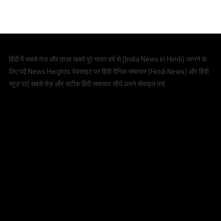
हिंदी में सबसे तेज़ और ताज़ा खबरें पूरे भारत वर्ष से (
India News in Hindi
) जानने के
लिए पढ़ें News Heights वेबसाइट पर हिंदी दैनिक समाचार (
Hindi News
) और हिंदी
न्यूज़ पाएं सबसे तेज़ और सटीक हिंदी समाचार सीधे अपने मोबाइल पर|