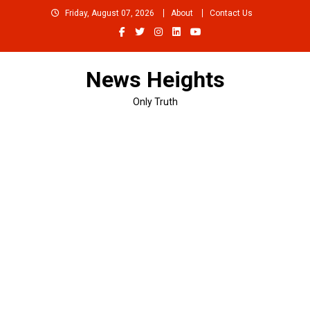
Skip
Friday, August 07, 2026
About
Contact Us
to
content
News Heights
Only Truth