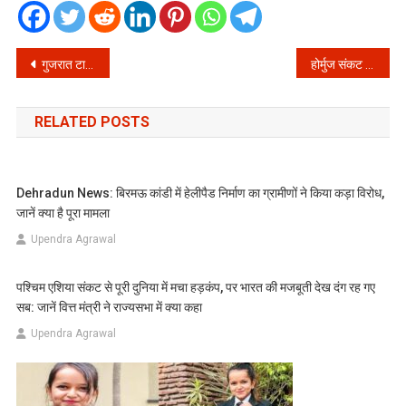
Post
गुजरात टाइटन्स के घरेलू मैच अब बनेंगे मनोरंजन का महापर्व, जानें प्रशंसकों के लिए क्या है खास!
होर्मुज संकट पर सरकार के साथ आई कांग्रेस! शशि थरूर और मनीष तिवारी के बाद इस दिग्गज नेता ने किया विदेश नीति का समर्थन
navigation
RELATED POSTS
Dehradun News: बिरमऊ कांडी में हेलीपैड निर्माण का ग्रामीणों ने किया कड़ा विरोध,
जानें क्या है पूरा मामला
Upendra Agrawal
पश्चिम एशिया संकट से पूरी दुनिया में मचा हड़कंप, पर भारत की मजबूती देख दंग रह गए
सब: जानें वित्त मंत्री ने राज्यसभा में क्या कहा
Upendra Agrawal