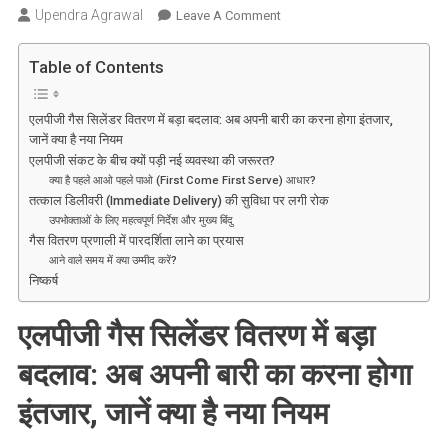
Upendra Agrawal
On
Leave A Comment
LPG
संकट
Table of Contents
के
बीच
एलपीजी गैस सिलेंडर वितरण में बड़ा बदलाव: अब अपनी बारी का करना होगा इंतजार,
बदले
जानें क्या है नया नियम
नियम:
एलपीजी संकट के बीच क्यों पड़ी नई व्यवस्था की जरूरत?
अब
क्या है पहले आओ पहले पाओ (First Come First Serve) आधार?
ऐसे
तत्काल डिलीवरी (Immediate Delivery) की सुविधा पर लगी रोक
उपभोक्ताओं के लिए महत्वपूर्ण निर्देश और मुख्य बिंदु
मिलेगा
गैस वितरण प्रणाली में पारदर्शिता लाने का प्रयास
गैस
आने वाले समय में क्या उम्मीद करें?
सिलेंडर,
निष्कर्ष
जानें
नई
एलपीजी गैस सिलेंडर वितरण में बड़ा
व्यवस्था
और
बदलाव: अब अपनी बारी का करना होगा
बड़े
इंतजार, जानें क्या है नया नियम
बदलाव!