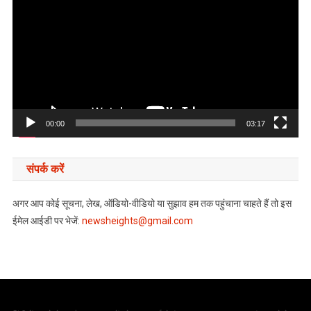
Player
00:00
03:17
संपर्क करें
अगर आप कोई सूचना, लेख, ऑडियो-वीडियो या सुझाव हम तक पहुंचाना चाहते हैं तो इस
ईमेल आईडी पर भेजें:
newsheights@gmail.com