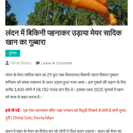
लंदन में बिकिनी पहनाकर उड़ाया मेयर सादिक
खान का गुब्बारा
दुनिया
Hindi News
On
Leave A Comment
लंदन
लंदन के मेयर सादिक खान का 29 फुट लंबा विवादस्पद बिकनी-पहना विशाल गुब्बारा
में
शनिवार को संसद स्क्वायर के ऊपर उड़ता हुआ नजर आया। इस गुब्बारे की उड़ान के लिए
बिकिनी
करीब 3,400 लोगों ने 58,182 पाउंड दान दिए थे। इसका लक्ष्य 2020 चुनावों में खान
पहनाकर
को सत्ता से बाहर करना है।
उड़ाया
मेयर
इसे भी पढें-
एक ऐसा रहस्यमय मंदिर जहां भगवान को चिठृठी लिखने से होती है सारी मुराद
सादिक
खान
पूरी | Chitai Golu Devta Man
का
लंदन में शहर के मेयर का विरोध कर रहे लोगों ने पीला बलून उड़ाया। बलून को मेयर का
गुब्बारा