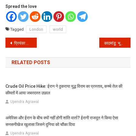
Spread the love
Tagged
London
world
Post
प्रियंका चोपड़ा करोड़ों की संपत्ति के मालकिन है लेकिन होने वाले ससुर के सिर पर 7 करोड़ से ज्यादा का कर्ज है
काठमांडू: भूकंप के 3 साल बाद खुला नेपाल का कृष्ण मंदिर, श्रद्धालुओं की उमड़ी भीड़
navigation
RELATED POSTS
Crude Oil Price Hike: ईरान ने ठुकराया युद्ध विराम का प्रस्ताव, कच्चे तेल की
कीमतों में आया जबरदस्त उछाल
Upendra Agrawal
अमेरिका और ईरान के बीच क्यों नहीं होगी शांति वार्ता? ईरानी राजदूत ने किया ऐसा
सनसनीखेज खुलासा जिसने दुनिया को चौंका दिया
Upendra Agrawal