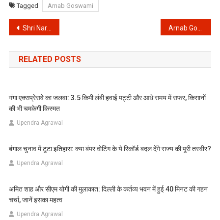
Tagged
Arnab Goswami
Post
Shri Narayan Kavach in Hindi ॥ श्री नारायण सम्पूर्ण कवच अर्थ सहित हिंदी में 2020
Arnab Goswami: इस केस में अर्नब गोस्वामी को किया गिरफ्तार, यह है पूरा मामला पैसे से लेकर आत्महत्या तक
navigation
RELATED POSTS
गंगा एक्सप्रेसवे का जलवा: 3.5 किमी लंबी हवाई पट्टी और आधे समय में सफर, किसानों
की भी चमकेगी किस्मत
Upendra Agrawal
बंगाल चुनाव में टूटा इतिहास: क्या बंपर वोटिंग के ये रिकॉर्ड बदल देंगे राज्य की पूरी तस्वीर?
Upendra Agrawal
अमित शाह और सीएम योगी की मुलाकात: दिल्ली के कर्तव्य भवन में हुई 40 मिनट की गहन
चर्चा, जानें इसका महत्व
Upendra Agrawal