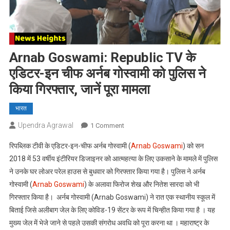
Arnab Goswami: Republic TV के
एडिटर-इन चीफ अर्नब गोस्वामी को पुलिस ने
किया गिरफ्तार, जानें पूरा मामला
भारत
Upendra Agrawal
On
1 Comment
Arnab
रिपब्लिक टीवी के एडिटर-इन-चीफ अर्नब गोस्वामी (
Arnab Goswami
) को सन
Goswami:
2018 में 53 वर्षीय इंटीरियर डिजाइनर को आत्महत्या के लिए उकसाने के मामले में पुलिस
Republic
ने उनके घर लोअर परेल हाउस से बुधवार को गिरफ्तार किया गया है। पुलिस ने अर्नब
TV
गोस्वामी (
Arnab Goswami
) के अलावा फिरोज शेख और नितेश सारदा को भी
के
एडिटर-
गिरफ्तार किया है। अर्नब गोस्वामी (Arnab Goswami) ने रात एक स्थानीय स्कूल में
इन
बिताई जिसे अलीबाग जेल के लिए कोविड-19 सेंटर के रूप में चिन्हीत किया गया है । यह
चीफ
मुख्य जेल में भेजे जाने से पहले उसकी संगरोध अवधि को पूरा करना था । महाराष्ट्र के