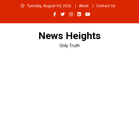
Skip
Tuesday, August 04, 2026
About
Contact Us
to
content
News Heights
Only Truth