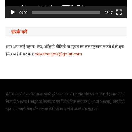
00:00
03:17
संपर्क करें
अगर आप कोई सूचना, लेख, ऑडियो-वीडियो या सुझाव हम तक पहुंचाना चाहते हैं तो इस
ईमेल आईडी पर भेजें:
newsheights@gmail.com
हिंदी में सबसे तेज़ और ताज़ा खबरें पूरे भारत वर्ष से (
India News in Hindi
) जानने के
लिए पढ़ें News Heights वेबसाइट पर हिंदी दैनिक समाचार (
Hindi News
) और हिंदी
न्यूज़ पाएं सबसे तेज़ और सटीक हिंदी समाचार सीधे अपने मोबाइल पर|