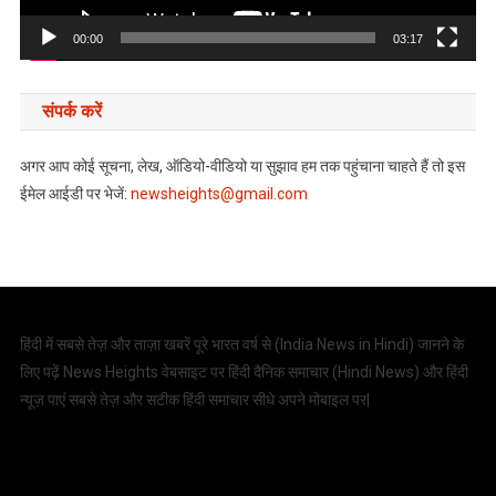
00:00
03:17
संपर्क करें
अगर आप कोई सूचना, लेख, ऑडियो-वीडियो या सुझाव हम तक पहुंचाना चाहते हैं तो इस
ईमेल आईडी पर भेजें:
newsheights@gmail.com
हिंदी में सबसे तेज़ और ताज़ा खबरें पूरे भारत वर्ष से (
India News in Hindi
) जानने के
लिए पढ़ें News Heights वेबसाइट पर हिंदी दैनिक समाचार (
Hindi News
) और हिंदी
न्यूज़ पाएं सबसे तेज़ और सटीक हिंदी समाचार सीधे अपने मोबाइल पर|