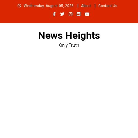
Skip
Wednesday, August 05, 2026
About
Contact Us
to
content
News Heights
Only Truth