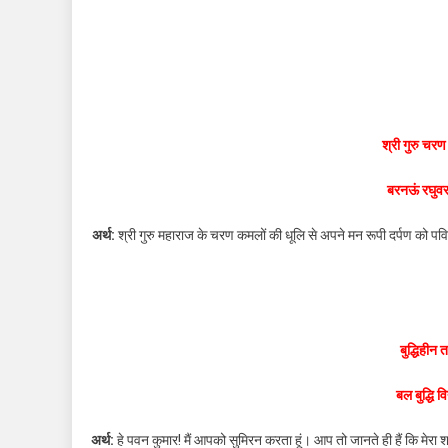
हनुमान
चालीसा
:
हिन्दी
अर्थ
सहित
श्री गुरु चर
||
Shri
बरनऊं रघुव
Guru
Charan
अर्थ:
श्री गुरु महाराज के चरण कमलों की धूलि से अपने मन रूपी दर्पण को पवित्र
Saroj
Raj
बुद्धिहीन
बल बुद्धि व
अर्थ:
हे पवन कुमार! मैं आपको सुमिरन करता हूं। आप तो जानते ही हैं कि मेरा शरीर