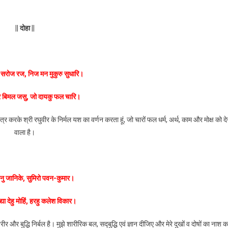
||
दोहा
||
ण सरोज रज, निज मन मुकुरु सुधारि।
र बिमल जसु, जो दायकु फल चारि।
 करके श्री रघुवीर के निर्मल यश का वर्णन करता हूं, जो चारों फल धर्म, अर्थ, काम और मोक्ष को दे
वाला है।
 तनु जानिके, सुमिरो पवन-कुमार।
िद्या देहु मोहिं, हरहु कलेश विकार।
 और बुद्धि निर्बल है। मुझे शारीरिक बल, सद्‍बुद्धि एवं ज्ञान दीजिए और मेरे दुखों व दोषों का नाश 