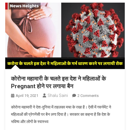
में
कुछ
इस
तरह
करे
कपड़ों
को
Sanitize
कोरोना महामारी के चलते इस देश ने महिलाओं के
Pregnant होने पर लगाया बैन
Shalu Saini
On
April 19, 2021
2 Comments
कोरोना
कोरोना महामारी ने देश-दुनिया में तहलका मचा के रखा है। ऐसी में गवर्नमेंट ने
महामारी
महिलाओं की प्रेगनेंसी पर बैन लगा दिया है। सरकार का कहना है कि देश के
के
भविष्य और लोगों के स्वास्थ्य
चलते
इस