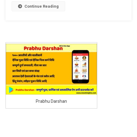
देश
Continue Reading
ने
महिलाओं
के
Pregnant
होने
पर
लगाया
बैन
Prabhu Darshan