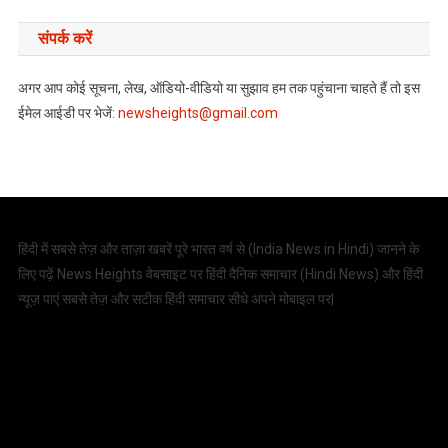
संपर्क करें
अगर आप कोई सूचना, लेख, ऑडियो-वीडियो या सुझाव हम तक पहुंचाना चाहते हैं तो इस
ईमेल आईडी पर भेजें:
newsheights@gmail.com
हिंदी में सबसे तेज़ और ताज़ा खबरें पूरे भारत वर्ष से (
India News in Hindi
) जानने के
लिए पढ़ें News Heights वेबसाइट पर हिंदी दैनिक समाचार (
Hindi News
) और हिंदी
न्यूज़ पाएं सबसे तेज़ और सटीक हिंदी समाचार सीधे अपने मोबाइल पर|